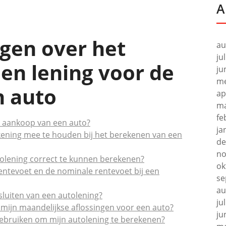
A
agen over het
au
ju
en lening voor de
ju
me
n auto
ap
ma
fe
e aankoop van een auto?
ja
ekening mee te houden bij het berekenen van een
de
no
olening correct te kunnen berekenen?
ok
 rentevoet en de nominale rentevoet bij een
se
au
fsluiten van een autolening?
ju
 mijn maandelijkse aflossingen voor een auto?
ju
n gebruiken om mijn autolening te berekenen?