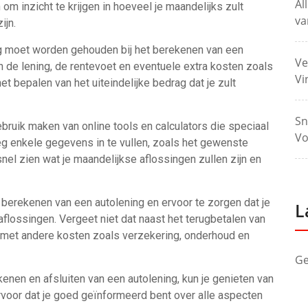
Al
om inzicht te krijgen in hoeveel je maandelijks zult
va
ijn.
ng moet worden gehouden bij het berekenen van een
Ve
n de lening, de rentevoet en eventuele extra kosten zoals
Vi
et bepalen van het uiteindelijke bedrag dat je zult
Sn
bruik maken van online tools en calculators die speciaal
Vo
eg enkele gegevens in te vullen, zoals het gewenste
snel zien wat je maandelijkse aflossingen zullen zijn en
het berekenen van een autolening en ervoor te zorgen dat je
L
flossingen. Vergeet niet dat naast het terugbetalen van
met andere kosten zoals verzekering, onderhoud en
Ge
enen en afsluiten van een autolening, kun je genieten van
ervoor dat je goed geïnformeerd bent over alle aspecten