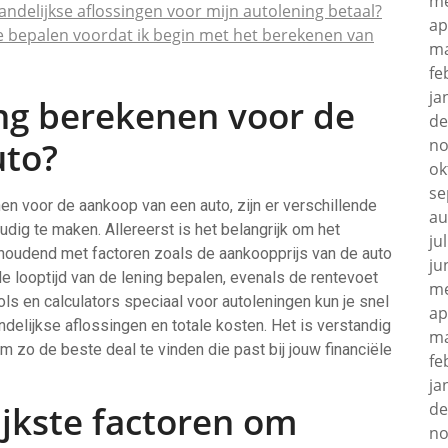
me
aandelijkse aflossingen voor mijn autolening betaal?
ap
te bepalen voordat ik begin met het berekenen van
ma
fe
ja
ing berekenen voor de
de
uto?
no
ok
se
nen voor de aankoop van een auto, zijn er verschillende
au
dig te maken. Allereerst is het belangrijk om het
ju
 houdend met factoren zoals de aankoopprijs van de auto
ju
e looptijd van de lening bepalen, evenals de rentevoet
me
ols en calculators speciaal voor autoleningen kun je snel
ap
delijkse aflossingen en totale kosten. Het is verstandig
ma
m zo de beste deal te vinden die past bij jouw financiële
fe
ja
ijkste factoren om
de
no