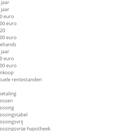
 jaar
 jaar
0 euro
00 euro
20
00 euro
ehands
 jaar
0 euro
00 euro
nkoop
tuele rentestanden
betaling
lossen
lossing
lossingstabel
lossingsvrij
lossingsvrije hypotheek