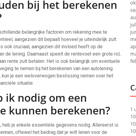
uden bij het berekenen
ok
se
?
au
ju
ju
rschillende belangrijke factoren om rekening mee te
me
ieel, aangezien dit bepaalt hoeveel je uiteindelijk zult
ap
is ook cruciaal, aangezien dit invloed heeft op de
ma
n de lening. Daarnaast speelt de rentevoet een grote rol,
fe
aan rente zult betalen. Het is ook belangrijk om eventuele
weging te nemen bij het berekenen van een autolening.
, kun je een weloverwogen beslissing nemen over het
anciële situatie.
C
 ik nodig om een
 te kunnen berekenen?
1 
10
10
 heb je enkele essentiële gegevens nodig. Allereerst is
10
ennen, oftewel het bedrag dat je wilt lenen voor de