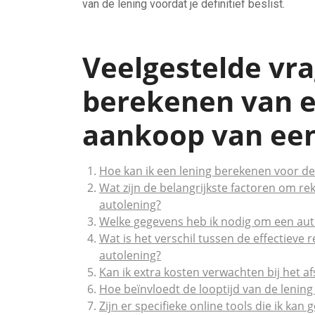
van de lening voordat je definitief beslist.
Veelgestelde vr
berekenen van e
aankoop van ee
Hoe kan ik een lening berekenen voor d
Wat zijn de belangrijkste factoren om r
autolening?
Welke gegevens heb ik nodig om een aut
Wat is het verschil tussen de effectieve
autolening?
Kan ik extra kosten verwachten bij het a
Hoe beïnvloedt de looptijd van de lening
Zijn er specifieke online tools die ik ka