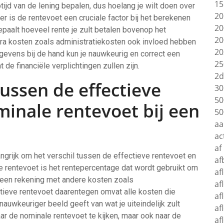
15
ijd van de lening bepalen, dus hoelang je wilt doen over
20
r is de rentevoet een cruciale factor bij het berekenen
20
epaalt hoeveel rente je zult betalen bovenop het
20
tra kosten zoals administratiekosten ook invloed hebben
20
gevens bij de hand kun je nauwkeurig en correct een
25
 de financiële verplichtingen zullen zijn.
2d
tussen de effectieve
30
50
inale rentevoet bij een
50
aa
ac
af
angrijk om het verschil tussen de effectieve rentevoet en
af
e rentevoet is het rentepercentage dat wordt gebruikt om
af
geen rekening met andere kosten zoals
af
tieve rentevoet daarentegen omvat alle kosten die
af
nauwkeuriger beeld geeft van wat je uiteindelijk zult
af
aar de nominale rentevoet te kijken, maar ook naar de
af