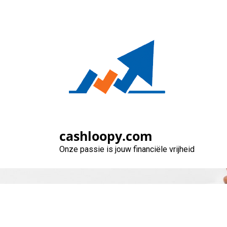
Naar
de
inhoud
gaan
Bereken
cashloopy.com
Onze passie is jouw financiële vrijheid