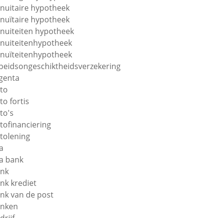
nuitaire hypotheek
nuïtaire hypotheek
nuiteiten hypotheek
nuiteitenhypotheek
nuïteitenhypotheek
beidsongeschiktheidsverzekering
genta
to
to fortis
to's
tofinanciering
tolening
a
a bank
nk
nk krediet
nk van de post
nken