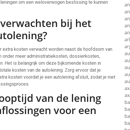
utoleningen om een weloverwogen beslissing te kunnen
an
an
an
 verwachten bij het
an
utolening?
an
ar
ar
n er extra kosten verwacht worden naast de hoofdsom van
au
n onder meer administratiekosten, dossierkosten,
au
. Het is belangrijk om deze bijkomende kosten in
au
otale kosten van de autolening. Zorg ervoor dat je
au
tra kosten voordat je een autolening afsluit, zodat je niet
au
lossingsproces.
ax
ooptijd van de lening
ax
ba
aflossingen voor een
ba
ba
ba