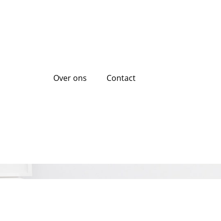
Over ons
Contact
g online