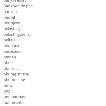
bank krediet
bank van de post
banken
bedrijf
bedrijven
belasting
belastingdienst
belfius
beobank
berekenen
binnen
bkr
bkr direct
bkr registratie
bkr toetsing
bmw
bnp
bnp paribas
boeterente