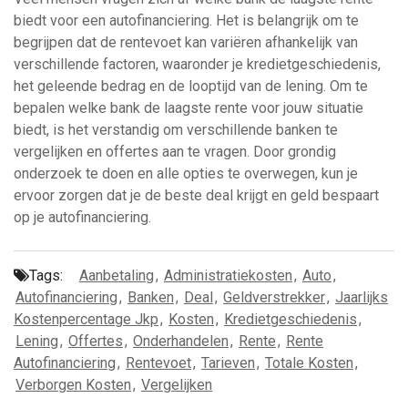
biedt voor een autofinanciering. Het is belangrijk om te
begrijpen dat de rentevoet kan variëren afhankelijk van
verschillende factoren, waaronder je kredietgeschiedenis,
het geleende bedrag en de looptijd van de lening. Om te
bepalen welke bank de laagste rente voor jouw situatie
biedt, is het verstandig om verschillende banken te
vergelijken en offertes aan te vragen. Door grondig
onderzoek te doen en alle opties te overwegen, kun je
ervoor zorgen dat je de beste deal krijgt en geld bespaart
op je autofinanciering.
Tags:
Aanbetaling
,
Administratiekosten
,
Auto
,
Autofinanciering
,
Banken
,
Deal
,
Geldverstrekker
,
Jaarlijks
Kostenpercentage Jkp
,
Kosten
,
Kredietgeschiedenis
,
Lening
,
Offertes
,
Onderhandelen
,
Rente
,
Rente
Autofinanciering
,
Rentevoet
,
Tarieven
,
Totale Kosten
,
Verborgen Kosten
,
Vergelijken