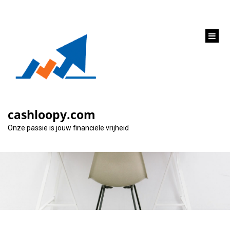
inhoud
gaan
Alles over rente bij
autofinanciering: Wat
cashloopy.com
je moet weten
Onze passie is jouw financiële vrijheid