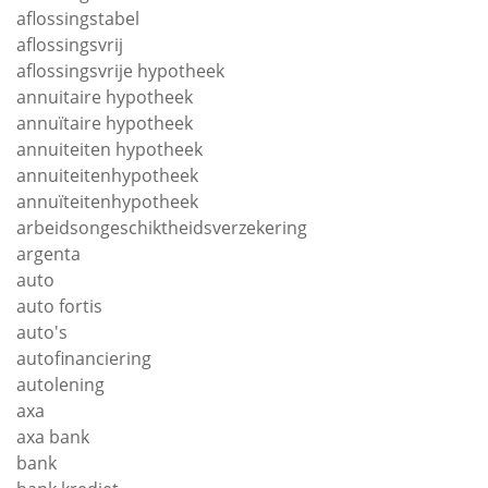
aflossingstabel
aflossingsvrij
aflossingsvrije hypotheek
annuitaire hypotheek
annuïtaire hypotheek
annuiteiten hypotheek
annuiteitenhypotheek
annuïteitenhypotheek
arbeidsongeschiktheidsverzekering
argenta
auto
auto fortis
auto's
autofinanciering
autolening
axa
axa bank
bank