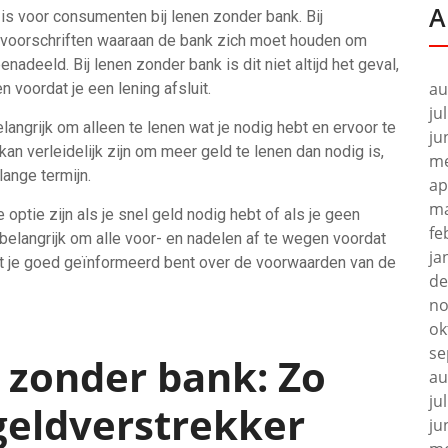
A
is voor consumenten bij lenen zonder bank. Bij
en voorschriften waaraan de bank zich moet houden om
adeeld. Bij lenen zonder bank is dit niet altijd het geval,
au
 voordat je een lening afsluit.
ju
elangrijk om alleen te lenen wat je nodig hebt en ervoor te
ju
 kan verleidelijk zijn om meer geld te lenen dan nodig is,
me
lange termijn.
ap
ma
optie zijn als je snel geld nodig hebt of als je geen
fe
s belangrijk om alle voor- en nadelen af te wegen voordat
ja
at je goed geïnformeerd bent over de voorwaarden van de
de
no
ok
se
n zonder bank: Zo
au
ju
 geldverstrekker
ju