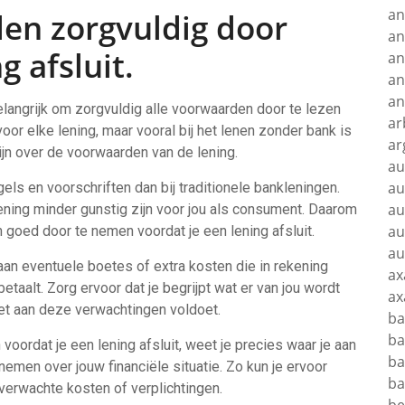
an
den zorgvuldig door
an
g afsluit.
an
an
an
belangrijk om zorgvuldig alle voorwaarden door te lezen
ar
 voor elke lening, maar vooral bij het lenen zonder bank is
ar
ijn over de voorwaarden van de lening.
au
au
gels en voorschriften dan bij traditionele bankleningen.
au
ning minder gunstig zijn voor jou als consument. Daarom
au
n goed door te nemen voordat je een lening afsluit.
au
aan eventuele boetes of extra kosten die in rekening
ax
etaalt. Zorg ervoor dat je begrijpt wat er van jou wordt
ax
iet aan deze verwachtingen voldoet.
ba
ba
voordat je een lening afsluit, weet je precies waar je aan
ba
emen over jouw financiële situatie. Zo kun je ervoor
ba
verwachte kosten of verplichtingen.