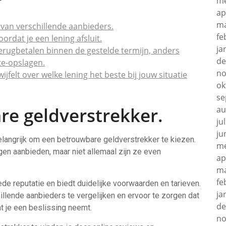
me
ap
ma
 van verschillende aanbieders.
fe
rdat je een lening afsluit.
ja
terugbetalen binnen de gestelde termijn, anders
de
te-opslagen.
no
jfelt over welke lening het beste bij jouw situatie
ok
se
re geldverstrekker.
au
ju
ju
belangrijk om een betrouwbare geldverstrekker te kiezen.
me
ngen aanbieden, maar niet allemaal zijn ze even
ap
ma
fe
e reputatie en biedt duidelijke voorwaarden en tarieven.
ja
illende aanbieders te vergelijken en ervoor te zorgen dat
de
t je een beslissing neemt.
no