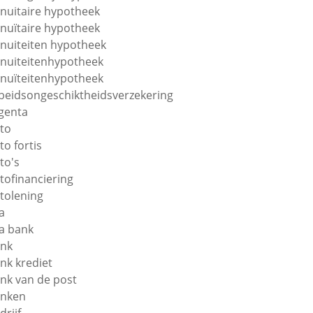
nuitaire hypotheek
nuïtaire hypotheek
nuiteiten hypotheek
nuiteitenhypotheek
nuïteitenhypotheek
beidsongeschiktheidsverzekering
genta
to
to fortis
to's
tofinanciering
tolening
a
a bank
nk
nk krediet
nk van de post
nken