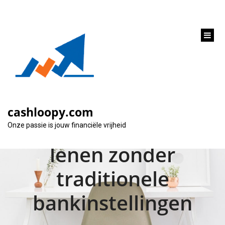
inhoud
gaan
Financieren zonder
bank: De
cashloopy.com
mogelijkheden van
Onze passie is jouw financiële vrijheid
lenen zonder
traditionele
bankinstellingen