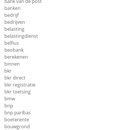
bank van de post
banken
bedrijf
bedrijven
belasting
belastingdienst
belfius
beobank
berekenen
binnen
bkr
bkr direct
bkr registratie
bkr toetsing
bmw
bnp
bnp paribas
boeterente
bouwgrond