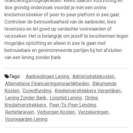
financieringsmogelijkheden. Wees daarom voorzichtig en
doe grondig onderzoek voordat je met een online
kredietverstrekker of peer-to-peer platform in zee gaat.
Controleer de betrouwbaarheid van de aanbieder, lees
recensies en let goed op verdachte voorwaarden of
verzoeken. Het is belangrijk om jezelf te beschermen tegen
mogelijke oplichting en alleen in zee te gaan met
betrouwbare en gerenommeerde partijen bij het afsluiten
van een lening zonder bank.
Tags:
Aanbiedingen Lening
,
Administratiekosten
,
Alternatieve Financieringsmogelijkheden
,
Bijkomende
Kosten
,
Crowdfunding
,
Kredietverstrekkers Vergelijken
,
Lening Zonder Bank
,
Looptijd Lening
,
Online
Kredietverstrekkers
,
Peer-To-Peer Lending
,
Rentetarieven
,
Verborgen Kosten
,
Verzekeringen
,
Voorwaarden Lening