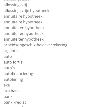
aflossingsvrij
aflossingsvrije hypotheek
annuitaire hypotheek
annuïtaire hypotheek
annuiteiten hypotheek
annuiteitenhypotheek
annuïteitenhypotheek
arbeidsongeschiktheidsverzekering
argenta
auto
auto fortis
auto's
autofinanciering
autolening
axa
axa bank
bank
bank krediet