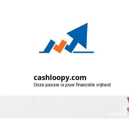
Naar
de
inhoud
gaan
Flexibele en 
cashloopy.com
Onze passie is jouw financiële vrijheid