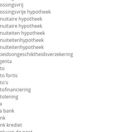
lossingsvrij
lossingsvrije hypotheek
nuitaire hypotheek
nuïtaire hypotheek
nuiteiten hypotheek
nuiteitenhypotheek
nuïteitenhypotheek
beidsongeschiktheidsverzekering
genta
to
to fortis
to's
tofinanciering
tolening
a
a bank
nk
nk krediet