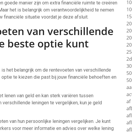
10
en goede manier zijn om extra financiële ruimte te creëren
10
aar het is belangrijk om verantwoordelijkheid te nemen
15
 financiële situatie voordat je deze afsluit.
20
oeten van verschillende
20
20
de beste optie kunt
20
25
2d
30
, is het belangrijk om de rentevoeten van verschillende
50
e optie te kiezen die past bij jouw financiële behoeften en
50
aa
ac
et lenen van geld en kan sterk variëren tussen
af
 verschillende leningen te vergelijken, kun je geld
af
af
ten van hun persoonlijke leningen vergelijken. Je kunt
af
ers voor meer informatie en advies over welke lening
af