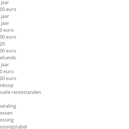
 jaar
00 euro
 jaar
 jaar
0 euro
00 euro
20
00 euro
ehands
 jaar
0 euro
00 euro
nkoop
tuele rentestanden
betaling
lossen
lossing
lossingstabel