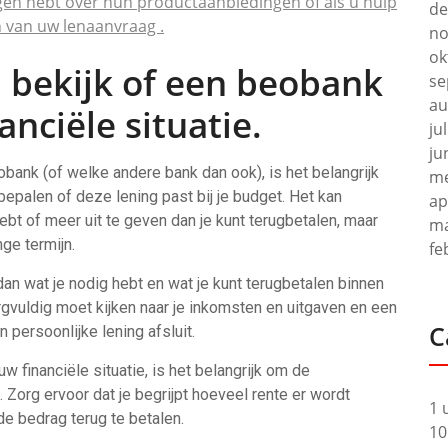
en hebt over hun productaanbiedingen of als u hulp
de
 van uw lenaanvraag .
no
ok
 bekijk of een beobank
se
au
nanciële situatie.
ju
ju
eobank (of welke andere bank dan ook), is het belangrijk
me
 bepalen of deze lening past bij je budget. Het kan
ap
hebt of meer uit te geven dan je kunt terugbetalen, maar
ma
nge termijn.
fe
an wat je nodig hebt en wat je kunt terugbetalen binnen
orgvuldig moet kijken naar je inkomsten en uitgaven en een
C
 persoonlijke lening afsluit.
uw financiële situatie, is het belangrijk om de
Zorg ervoor dat je begrijpt hoeveel rente er wordt
1 
de bedrag terug te betalen.
10