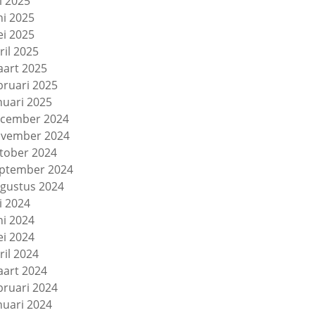
li 2025
ni 2025
i 2025
ril 2025
art 2025
bruari 2025
nuari 2025
cember 2024
vember 2024
tober 2024
ptember 2024
gustus 2024
li 2024
ni 2024
i 2024
ril 2024
art 2024
bruari 2024
nuari 2024