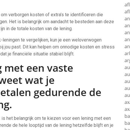
af
af
om verborgen kosten of extra’s te identificeren die
an
n. Het is belangrijk om aandacht te besteden aan deze
an
jn in de totale kosten van de lening.
an
an
-leningen te vergelijken, kun je een weloverwogen
an
ij jou past. Dit kan helpen om onnodige kosten en stress
ar
je financiële situatie stabiel blijft.
ar
g met een vaste
au
au
 weet wat je
au
au
etalen gedurende de
au
ng.
ax
ax
ba
, is het belangrijk om te kiezen voor een lening met een
ba
ende de hele looptijd van de lening hetzelfde blijft en je