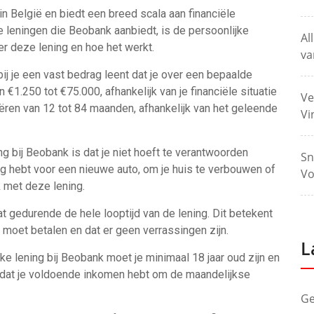
 België en biedt een breed scala aan financiële
e leningen die Beobank aanbiedt, is de persoonlijke
Al
ver deze lening en hoe het werkt.
va
bij je een vast bedrag leent dat je over een bepaalde
 €1.250 tot €75.000, afhankelijk van je financiële situatie
Ve
iëren van 12 tot 84 maanden, afhankelijk van het geleende
Vi
g bij Beobank is dat je niet hoeft te verantwoorden
Sn
dig hebt voor een nieuwe auto, om je huis te verbouwen of
Vo
k met deze lening.
t gedurende de hele looptijd van de lening. Dit betekent
d moet betalen en dat er geen verrassingen zijn.
L
e lening bij Beobank moet je minimaal 18 jaar oud zijn en
 dat je voldoende inkomen hebt om de maandelijkse
Ge