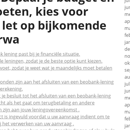
ju
oeten, kies voor
ju
me
 let op bijkomende
ap
ma
orwa
fe
ja
de
lening past bij je financiële situatie.
no
e leningen, zodat je de beste optie kunt kiezen.
ok
voet, zodat je weet wat je maandelijks moet betalen
se
au
onden zijn aan het afsluiten van een beobank-lening
ju
berekening.
ju
e besluit tot het afsluiten van een beobank-lening
me
ht als het gaat om terugbetaling en andere
ap
 zijn aan jouw leningovereenkomst .
ma
ct is ingevuld voordat u uw aanvraag indient om te
fe
j het verwerken van uw aanvraag .
ja