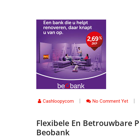
Cashloopycom
No Comment Yet
Flexibele En Betrouwbare P
Beobank