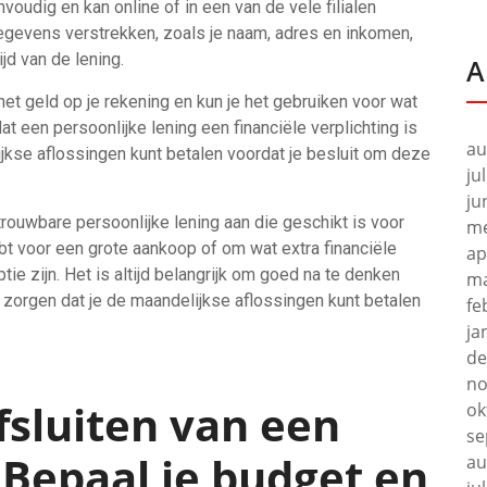
voudig en kan online of in een van de vele filialen
gevens verstrekken, zoals je naam, adres en inkomen,
jd van de lening.
A
et geld op je rekening en kun je het gebruiken voor wat
at een persoonlijke lening een financiële verplichting is
au
ijkse aflossingen kunt betalen voordat je besluit om deze
ju
ju
rouwbare persoonlijke lening aan die geschikt is voor
me
bt voor een grote aankoop of om wat extra financiële
ap
ie zijn. Het is altijd belangrijk om goed na te denken
ma
e zorgen dat je de maandelijkse aflossingen kunt betalen
fe
ja
de
no
afsluiten van een
ok
se
 Bepaal je budget en
au