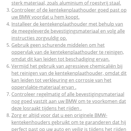
sterk materiaal, zoals aluminium of roestvrij staal.
Controleer of de kentekenplaathouder goed past op
uw BMW voordat u hem koopt.
Installeer de kentekenplaathouder met behulp van
de meegeleverde bevestigingsmateriaal en volg alle
instructies zorgvuldig op.
Gebruik geen schurende middelen om het
oppervlak van de kentekenplaathouder te reinigen,
omdat dit kan leiden tot beschadiging ervan.
Vermijd het gebruik van agressieve chemicaliën bij
het reinigen van de kentekenplaathouder, omdat dit
kan leiden tot verkleuring en corrosie van het
oppervlakte-materiaal ervan .
Controleer regelmatig of alle bevestigingsmateriaal
nog goed vastzit aan uw BMW om te voorkomen dat
deze losraakt tijdens het rijden .
Zorg er altijd voor dat u een originele BMW-
kentekenhouders gebruikt om te garanderen dat hij
perfect past op uw auto en veilig is tijdens het rijden