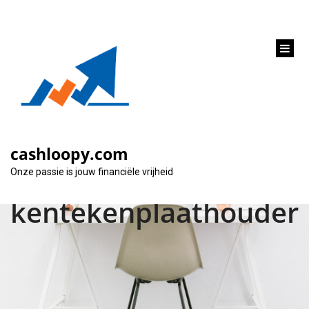
inhoud
gaan
Geef je BMW een
stijlvolle upgrade met
cashloopy.com
een
Onze passie is jouw financiële vrijheid
kentekenplaathouder