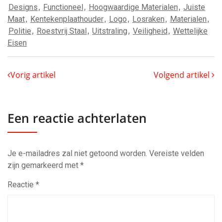
Designs
,
Functioneel
,
Hoogwaardige Materialen
,
Juiste
Maat
,
Kentekenplaathouder
,
Logo
,
Losraken
,
Materialen
,
Politie
,
Roestvrij Staal
,
Uitstraling
,
Veiligheid
,
Wettelijke
Eisen
Vorig artikel
Volgend artikel
Een reactie achterlaten
Je e-mailadres zal niet getoond worden.
Vereiste velden
zijn gemarkeerd met
*
Reactie
*