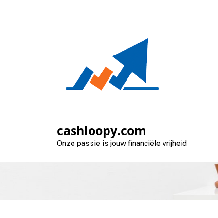
Naar
de
inhoud
gaan
Hoe werkt een 
cashloopy.com
Onze passie is jouw financiële vrijheid