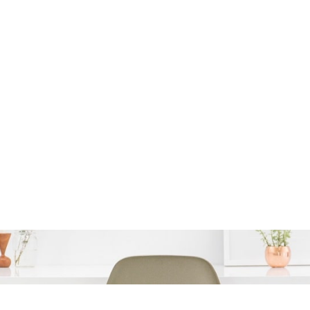
auto lening simuleren e
belangrijk?