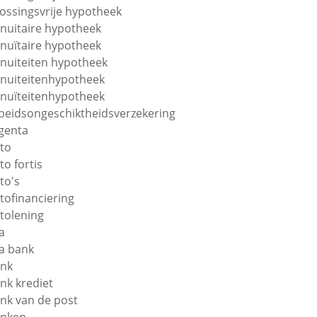
lossingsvrije hypotheek
nuitaire hypotheek
nuïtaire hypotheek
nuiteiten hypotheek
nuiteitenhypotheek
nuïteitenhypotheek
beidsongeschiktheidsverzekering
genta
to
to fortis
to's
tofinanciering
tolening
a
a bank
nk
nk krediet
nk van de post