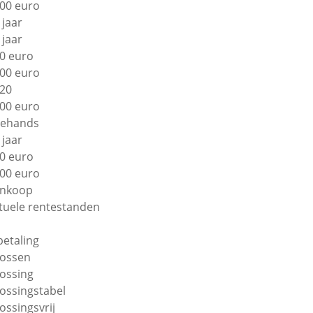
00 euro
 jaar
 jaar
0 euro
00 euro
20
00 euro
ehands
 jaar
0 euro
00 euro
nkoop
tuele rentestanden
betaling
lossen
lossing
lossingstabel
lossingsvrij