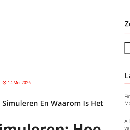
Z
L
14 Mei 2026
Fi
 Simuleren En Waarom Is Het
Mo
Al
simuleren: Hoe
va