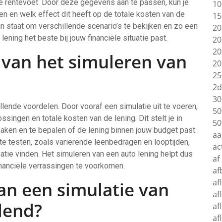
 de rentevoet. Door deze gegevens aan te passen, kun je
10
n en welk effect dit heeft op de totale kosten van de
15
in staat om verschillende scenario’s te bekijken en zo een
20
ing het beste bij jouw financiële situatie past.
20
20
 van het simuleren van
20
25
2d
30
llende voordelen. Door vooraf een simulatie uit te voeren,
50
ossingen en totale kosten van de lening. Dit stelt je in
50
maken en te bepalen of de lening binnen jouw budget past.
aa
te testen, zoals variërende leenbedragen en looptijden,
ac
atie vinden. Het simuleren van een auto lening helpt dus
af
anciële verrassingen te voorkomen.
af
af
van een simulatie van
af
dend?
af
af