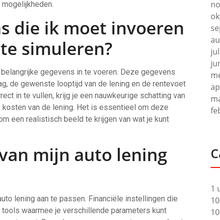
no
n mogelijkheden.
ok
s die ik moet invoeren
se
au
 te simuleren?
ju
ju
e belangrijke gegevens in te voeren. Deze gegevens
me
, de gewenste looptijd van de lening en de rentevoet
ap
ect in te vullen, krijg je een nauwkeurige schatting van
ma
 kosten van de lening. Het is essentieel om deze
fe
 een realistisch beeld te krijgen van wat je kunt
.
 van mijn auto lening
C
1 
auto lening aan te passen. Financiële instellingen die
10
 tools waarmee je verschillende parameters kunt
10