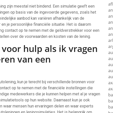
af
ing zijn meestal niet bindend. Een simulatie geeft een
an
singen op basis van de ingevoerde gegevens, zoals het
an
eindelijke aanbod kan variëren afhankelijk van de
an
n je persoonlijke financiële situatie. Het is daarom
an
ing contact op te nemen met de geldverstrekker voor een
an
stellen over de voorwaarden en kosten van de lening.
ar
 voor hulp als ik vragen
ar
au
eren van een
au
au
au
au
tolening, kun je terecht bij verschillende bronnen voor
ax
ontact op te nemen met de financiële instellingen die
ax
ndige medewerkers die je kunnen helpen met al je vragen
ba
simulatietools op hun website. Daarnaast kun je ook
ba
en waar mensen hun ervaringen delen en waar experts
ba
oleningen en leningsimulaties. Het is belangrijk om