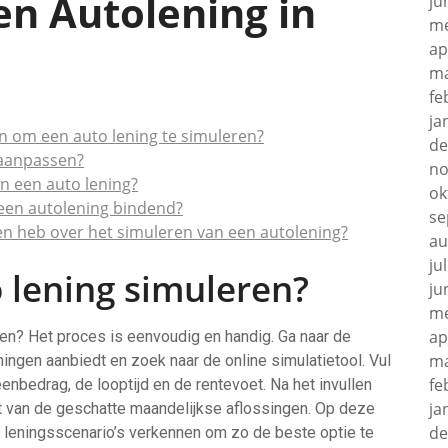
en Autolening in
ju
me
ap
ma
fe
ja
en om een auto lening te simuleren?
de
 aanpassen?
no
n een auto lening?
ok
 een autolening bindend?
se
gen heb over het simuleren van een autolening?
au
ju
 lening simuleren?
ju
me
ap
ren? Het proces is eenvoudig en handig. Ga naar de
ma
ningen aanbiedt en zoek naar de online simulatietool. Vul
fe
nbedrag, de looptijd en de rentevoet. Na het invullen
ja
ht van de geschatte maandelijkse aflossingen. Op deze
de
e leningsscenario’s verkennen om zo de beste optie te