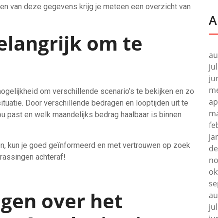
len van deze gegevens krijg je meteen een overzicht van
A
elangrijk om te
au
ju
ju
me
ogelijkheid om verschillende scenario’s te bekijken en zo
ap
tuatie. Door verschillende bedragen en looptijden uit te
ma
 jou past en welk maandelijks bedrag haalbaar is binnen
fe
ja
ren, kun je goed geïnformeerd en met vertrouwen op zoek
de
rassingen achteraf!
no
ok
se
agen over het
au
ju