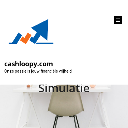
inhoud
gaan
Ontdek jouw
Financiële Toekomst
cashloopy.com
met de Crelan Lening
Onze passie is jouw financiële vrijheid
Simulatie