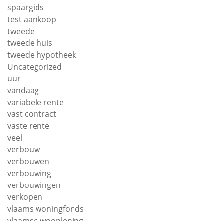
spaargids
test aankoop
tweede
tweede huis
tweede hypotheek
Uncategorized
uur
vandaag
variabele rente
vast contract
vaste rente
veel
verbouw
verbouwen
verbouwing
verbouwingen
verkopen
vlaams woningfonds
vlaamse woonlening