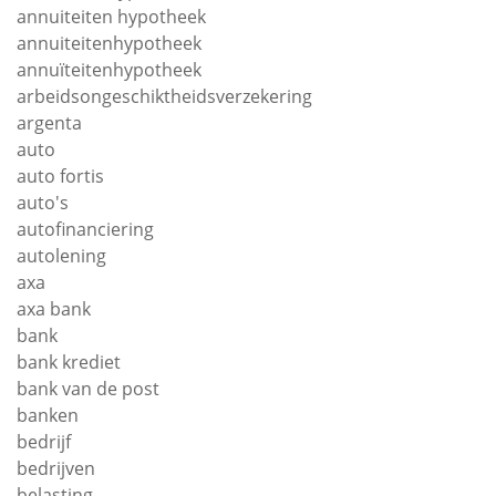
annuiteiten hypotheek
annuiteitenhypotheek
annuïteitenhypotheek
arbeidsongeschiktheidsverzekering
argenta
auto
auto fortis
auto's
autofinanciering
autolening
axa
axa bank
bank
bank krediet
bank van de post
banken
bedrijf
bedrijven
belasting