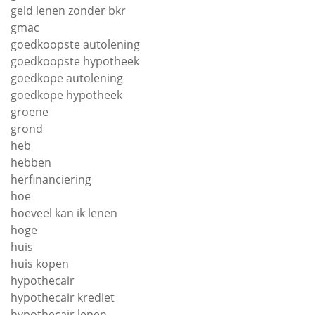
geld lenen zonder bkr
gmac
goedkoopste autolening
goedkoopste hypotheek
goedkope autolening
goedkope hypotheek
groene
grond
heb
hebben
herfinanciering
hoe
hoeveel kan ik lenen
hoge
huis
huis kopen
hypothecair
hypothecair krediet
hypothecair lenen