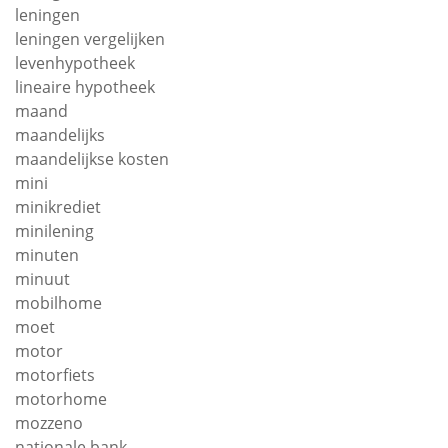
leningen
leningen vergelijken
levenhypotheek
lineaire hypotheek
maand
maandelijks
maandelijkse kosten
mini
minikrediet
minilening
minuten
minuut
mobilhome
moet
motor
motorfiets
motorhome
mozzeno
nationale bank