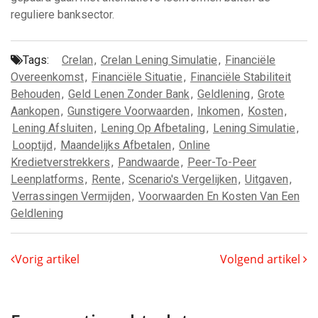
reguliere banksector.
Tags:
Crelan
,
Crelan Lening Simulatie
,
Financiële
Overeenkomst
,
Financiële Situatie
,
Financiële Stabiliteit
Behouden
,
Geld Lenen Zonder Bank
,
Geldlening
,
Grote
Aankopen
,
Gunstigere Voorwaarden
,
Inkomen
,
Kosten
,
Lening Afsluiten
,
Lening Op Afbetaling
,
Lening Simulatie
,
Looptijd
,
Maandelijks Afbetalen
,
Online
Kredietverstrekkers
,
Pandwaarde
,
Peer-To-Peer
Leenplatforms
,
Rente
,
Scenario's Vergelijken
,
Uitgaven
,
Verrassingen Vermijden
,
Voorwaarden En Kosten Van Een
Geldlening
Vorig artikel
Volgend artikel