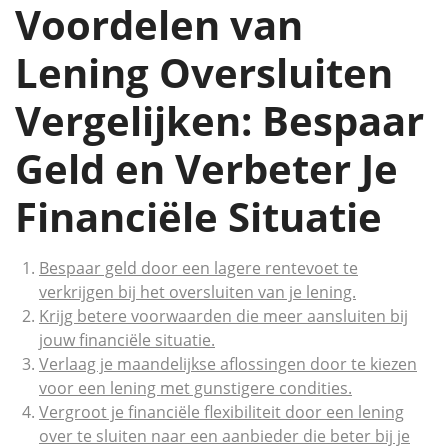
Voordelen van
Lening Oversluiten
Vergelijken: Bespaar
Geld en Verbeter Je
Financiële Situatie
Bespaar geld door een lagere rentevoet te
verkrijgen bij het oversluiten van je lening.
Krijg betere voorwaarden die meer aansluiten bij
jouw financiële situatie.
Verlaag je maandelijkse aflossingen door te kiezen
voor een lening met gunstigere condities.
Vergroot je financiële flexibiliteit door een lening
over te sluiten naar een aanbieder die beter bij je