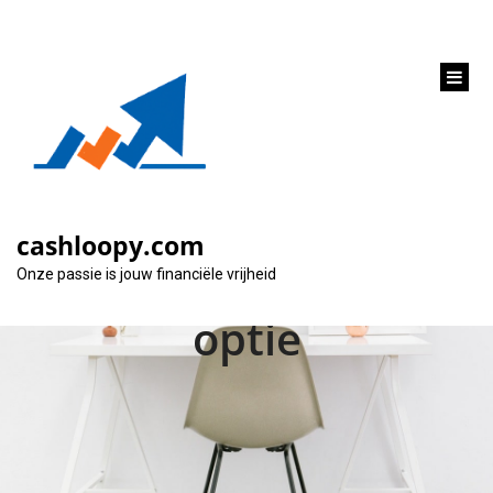
inhoud
gaan
Vergelijk lening
oversluiten: Bespaar
cashloopy.com
geld met de beste
Onze passie is jouw financiële vrijheid
optie