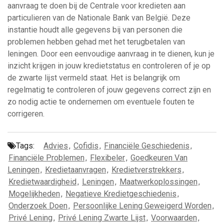
aanvraag te doen bij de Centrale voor kredieten aan
particulieren van de Nationale Bank van België. Deze
instantie houdt alle gegevens bij van personen die
problemen hebben gehad met het terugbetalen van
leningen. Door een eenvoudige aanvraag in te dienen, kun je
inzicht krijgen in jouw kredietstatus en controleren of je op
de zwarte lijst vermeld staat. Het is belangrijk om
regelmatig te controleren of jouw gegevens correct zijn en
zo nodig actie te ondernemen om eventuele fouten te
corrigeren.
Tags:
Advies
,
Cofidis
,
Financiële Geschiedenis
,
Financiële Problemen
,
Flexibeler
,
Goedkeuren Van
Leningen
,
Kredietaanvragen
,
Kredietverstrekkers
,
Kredietwaardigheid
,
Leningen
,
Maatwerkoplossingen
,
Mogelijkheden
,
Negatieve Kredietgeschiedenis
,
Onderzoek Doen
,
Persoonlijke Lening Geweigerd Worden
,
Privé Lening
,
Privé Lening Zwarte Lijst
,
Voorwaarden
,