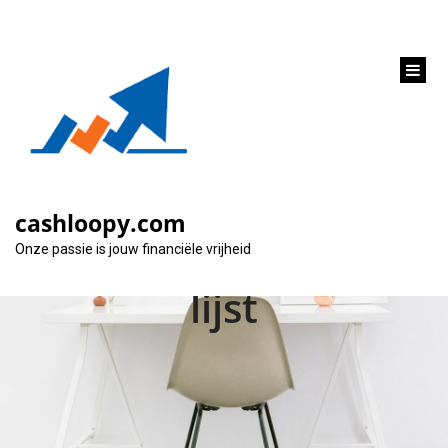
inhoud
gaan
Alles wat je moet
weten over privé
cashloopy.com
lening en de zwarte
Onze passie is jouw financiële vrijheid
lijst