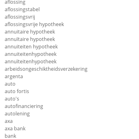
aflossing
aflossingstabel
aflossingsvrij
aflossingsvrije hypotheek
annuitaire hypotheek
annuïtaire hypotheek
annuiteiten hypotheek
annuiteitenhypotheek
annuïteitenhypotheek
arbeidsongeschiktheidsverzekering
argenta
auto
auto fortis
auto's
autofinanciering
autolening
axa
axa bank
bank