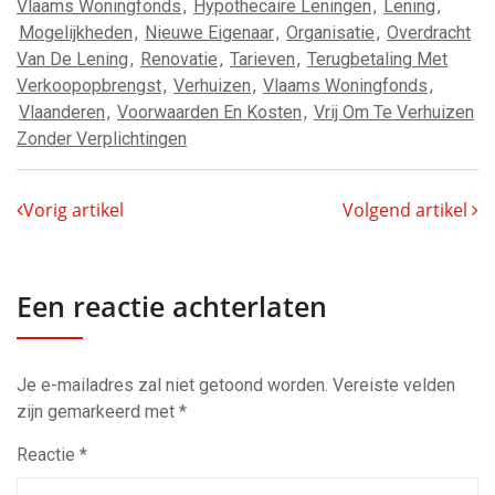
Vlaams Woningfonds
,
Hypothecaire Leningen
,
Lening
,
Mogelijkheden
,
Nieuwe Eigenaar
,
Organisatie
,
Overdracht
Van De Lening
,
Renovatie
,
Tarieven
,
Terugbetaling Met
Verkoopopbrengst
,
Verhuizen
,
Vlaams Woningfonds
,
Vlaanderen
,
Voorwaarden En Kosten
,
Vrij Om Te Verhuizen
Zonder Verplichtingen
Vorig artikel
Volgend artikel
Een reactie achterlaten
Je e-mailadres zal niet getoond worden.
Vereiste velden
zijn gemarkeerd met
*
Reactie
*