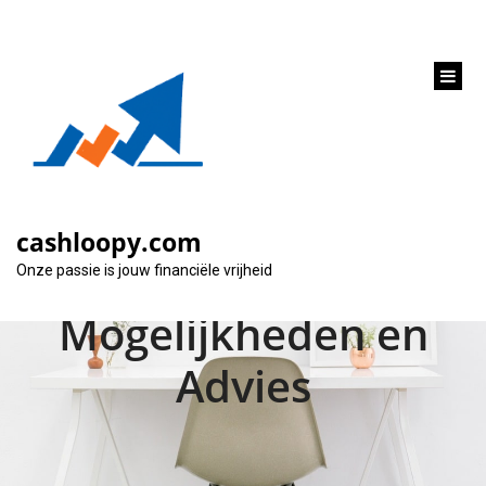
inhoud
gaan
Huis verkopen met
lening van het
cashloopy.com
Vlaams Woningfonds:
Onze passie is jouw financiële vrijheid
Mogelijkheden en
Advies