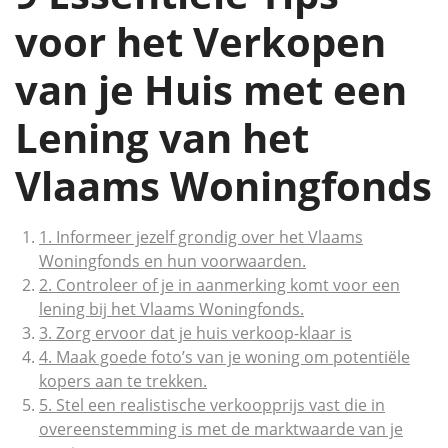
voor het Verkopen
van je Huis met een
Lening van het
Vlaams Woningfonds
1. Informeer jezelf grondig over het Vlaams
Woningfonds en hun voorwaarden.
2. Controleer of je in aanmerking komt voor een
lening bij het Vlaams Woningfonds.
3. Zorg ervoor dat je huis verkoop-klaar is
4. Maak goede foto’s van je woning om potentiële
kopers aan te trekken.
5. Stel een realistische verkoopprijs vast die in
overeenstemming is met de marktwaarde van je