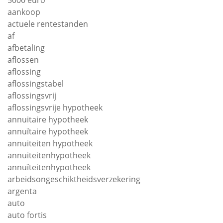
5000 euro
aankoop
actuele rentestanden
af
afbetaling
aflossen
aflossing
aflossingstabel
aflossingsvrij
aflossingsvrije hypotheek
annuitaire hypotheek
annuïtaire hypotheek
annuiteiten hypotheek
annuiteitenhypotheek
annuïteitenhypotheek
arbeidsongeschiktheidsverzekering
argenta
auto
auto fortis