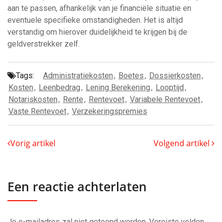
aan te passen, afhankelijk van je financiële situatie en
eventuele specifieke omstandigheden. Het is altijd
verstandig om hierover duidelijkheid te krijgen bij de
geldverstrekker zelf.
Tags:
Administratiekosten
,
Boetes
,
Dossierkosten
,
Kosten
,
Leenbedrag
,
Lening Berekening
,
Looptijd
,
Notariskosten
,
Rente
,
Rentevoet
,
Variabele Rentevoet
,
Vaste Rentevoet
,
Verzekeringspremies
Vorig artikel
Volgend artikel
Een reactie achterlaten
Je e-mailadres zal niet getoond worden.
Vereiste velden