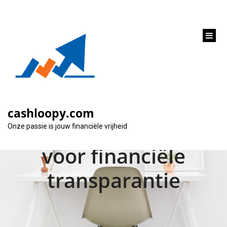
inhoud
gaan
Alles wat je moet
weten over lening
cashloopy.com
berekening: Een gids
Onze passie is jouw financiële vrijheid
voor financiële
transparantie