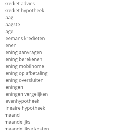
krediet advies
krediet hypotheek
laag
laagste
lage
leemans kredieten
lenen
lening aanvragen
lening berekenen
lening mobilhome
lening op afbetaling
lening oversluiten
leningen
leningen vergelijken
levenhypotheek
lineaire hypotheek
maand
maandelijks
maandelijkse kosten