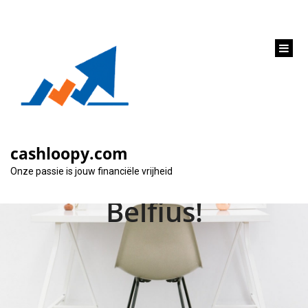
inhoud
gaan
Hypotheeklening op
maat: Ontdek de
cashloopy.com
mogelijkheden bij
Onze passie is jouw financiële vrijheid
Belfius!