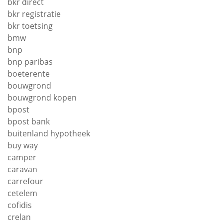
bkr direct
bkr registratie
bkr toetsing
bmw
bnp
bnp paribas
boeterente
bouwgrond
bouwgrond kopen
bpost
bpost bank
buitenland hypotheek
buy way
camper
caravan
carrefour
cetelem
cofidis
crelan