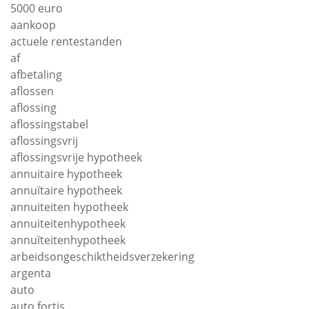
5000 euro
aankoop
actuele rentestanden
af
afbetaling
aflossen
aflossing
aflossingstabel
aflossingsvrij
aflossingsvrije hypotheek
annuitaire hypotheek
annuïtaire hypotheek
annuiteiten hypotheek
annuiteitenhypotheek
annuïteitenhypotheek
arbeidsongeschiktheidsverzekering
argenta
auto
auto fortis