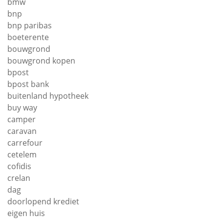
bmw
bnp
bnp paribas
boeterente
bouwgrond
bouwgrond kopen
bpost
bpost bank
buitenland hypotheek
buy way
camper
caravan
carrefour
cetelem
cofidis
crelan
dag
doorlopend krediet
eigen huis