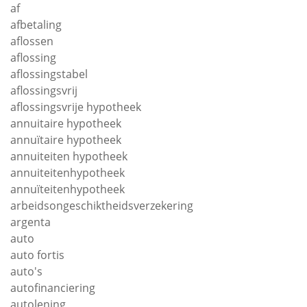
af
afbetaling
aflossen
aflossing
aflossingstabel
aflossingsvrij
aflossingsvrije hypotheek
annuitaire hypotheek
annuïtaire hypotheek
annuiteiten hypotheek
annuiteitenhypotheek
annuïteitenhypotheek
arbeidsongeschiktheidsverzekering
argenta
auto
auto fortis
auto's
autofinanciering
autolening