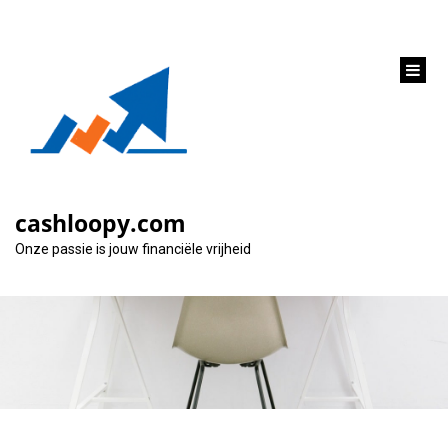
inhoud
gaan
Alles over lenen bij
Belfius: Ontdek de
cashloopy.com
mogelijkheden
Onze passie is jouw financiële vrijheid