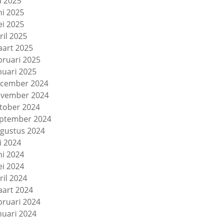
li 2025
ni 2025
i 2025
ril 2025
art 2025
bruari 2025
nuari 2025
cember 2024
vember 2024
tober 2024
ptember 2024
gustus 2024
li 2024
ni 2024
i 2024
ril 2024
art 2024
bruari 2024
nuari 2024