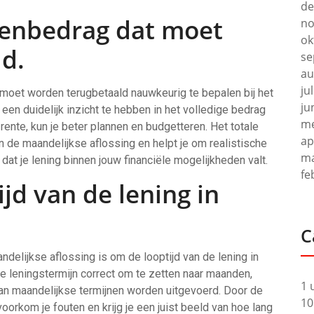
de
leenbedrag dat moet
no
ok
d.
se
au
ju
 moet worden terugbetaald nauwkeurig te bepalen bij het
ju
en duidelijk inzicht te hebben in het volledige bedrag
me
e rente, kun je beter plannen en budgetteren. Het totale
ap
 de maandelijkse aflossing en helpt je om realistische
ma
 dat je lening binnen jouw financiële mogelijkheden valt.
fe
jd van de lening in
C
ndelijkse aflossing is om de looptijd van de lening in
e leningstermijn correct om te zetten naar maanden,
1 
n maandelijkse termijnen worden uitgevoerd. Door de
10
oorkom je fouten en krijg je een juist beeld van hoe lang