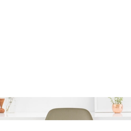
kse aflossing berekene
gids