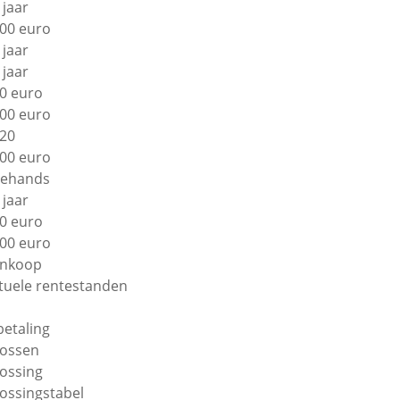
 jaar
00 euro
 jaar
 jaar
0 euro
00 euro
20
00 euro
ehands
 jaar
0 euro
00 euro
nkoop
tuele rentestanden
betaling
lossen
lossing
lossingstabel