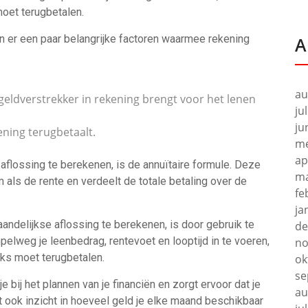
oet terugbetalen.
n er een paar belangrijke factoren waarmee rekening
A
.
au
 geldverstrekker in rekening brengt voor het lenen
ju
ju
ening terugbetaalt.
me
ap
flossing te berekenen, is de annuïtaire formule. Deze
ma
ls de rente en verdeelt de totale betaling over de
fe
ja
ndelijkse aflossing te berekenen, is door gebruik te
de
pelweg je leenbedrag, rentevoet en looptijd in te voeren,
no
ijks moet terugbetalen.
ok
se
e bij het plannen van je financiën en zorgt ervoor dat je
au
t ook inzicht in hoeveel geld je elke maand beschikbaar