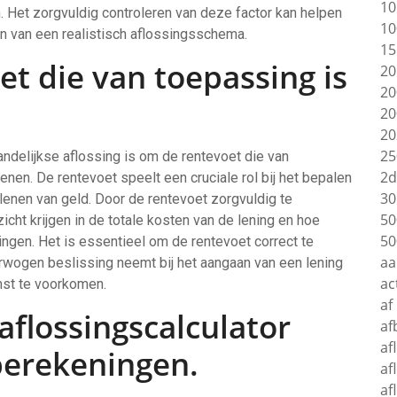
10
n. Het zorgvuldig controleren van deze factor kan helpen
10
len van een realistisch aflossingsschema.
15
t die van toepassing is
20
20
20
20
25
andelijkse aflossing is om de rentevoet die van
2d
nen. De rentevoet speelt een cruciale rol bij het bepalen
30
t lenen van geld. Door de rentevoet zorgvuldig te
50
icht krijgen in de totale kosten van de lening en hoe
50
ingen. Het is essentieel om de rentevoet correct te
aa
rwogen beslissing neemt bij het aangaan van een lening
ac
st te voorkomen.
af
aflossingscalculator
af
af
berekeningen.
af
af