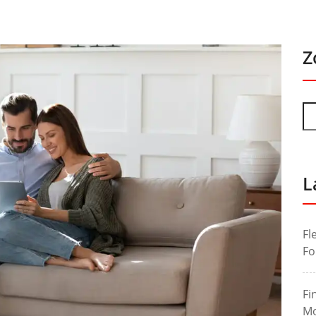
Z
L
Fl
Fo
Fi
Mo