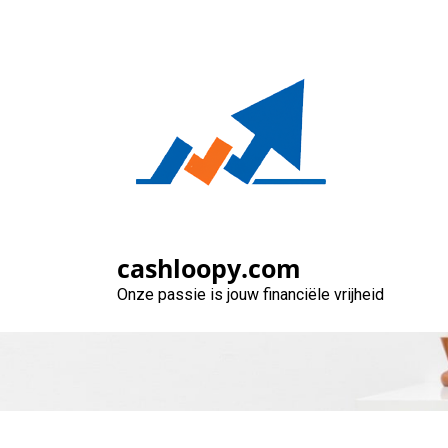
Naar
de
inhoud
gaan
Hoe de maandelij
cashloopy.com
Onze passie is jouw financiële vrijheid