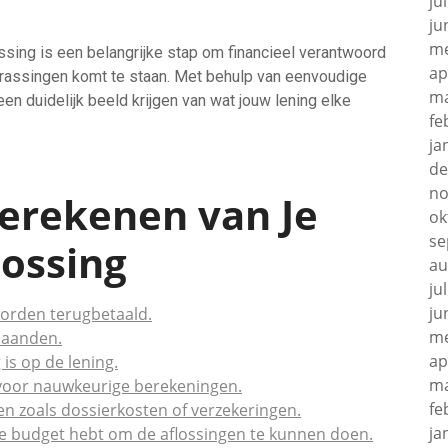
ju
ju
me
ssing is een belangrijke stap om financieel verantwoord
ap
verrassingen komt te staan. Met behulp van eenvoudige
ma
een duidelijk beeld krijgen van wat jouw lening elke
fe
ja
de
no
Berekenen van Je
ok
se
lossing
au
ju
ju
worden terugbetaald.
me
 maanden.
ap
is op de lening.
ma
 voor nauwkeurige berekeningen.
fe
n zoals dossierkosten of verzekeringen.
ja
de budget hebt om de aflossingen te kunnen doen.