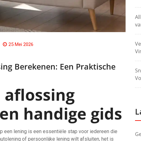
Al
va
Ve
25 Mei 2026
Vi
ing Berekenen: Een Praktische
Sn
Vo
 aflossing
en handige gids
L
 een lening is een essentiële stap voor iedereen die
Ge
tolening of persoonlijke lening wilt afsluiten, het is