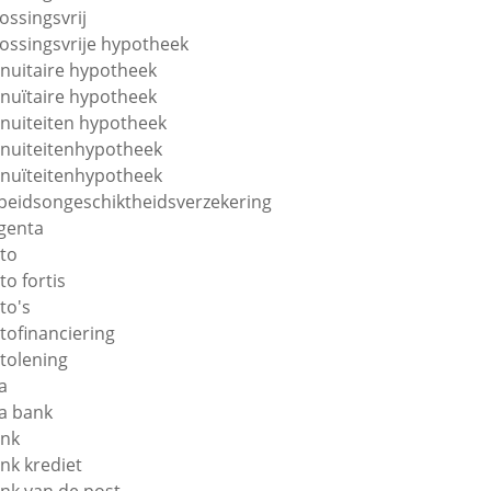
lossingsvrij
lossingsvrije hypotheek
nuitaire hypotheek
nuïtaire hypotheek
nuiteiten hypotheek
nuiteitenhypotheek
nuïteitenhypotheek
beidsongeschiktheidsverzekering
genta
to
to fortis
to's
tofinanciering
tolening
a
a bank
nk
nk krediet