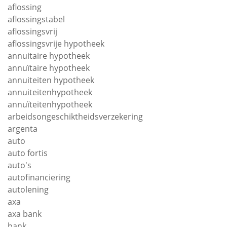
aflossing
aflossingstabel
aflossingsvrij
aflossingsvrije hypotheek
annuitaire hypotheek
annuïtaire hypotheek
annuiteiten hypotheek
annuiteitenhypotheek
annuïteitenhypotheek
arbeidsongeschiktheidsverzekering
argenta
auto
auto fortis
auto's
autofinanciering
autolening
axa
axa bank
bank