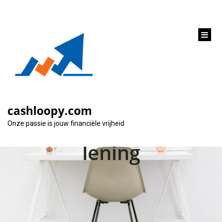
inhoud
gaan
Alles wat je moet
weten over de rente
cashloopy.com
op een hypothecaire
Onze passie is jouw financiële vrijheid
lening