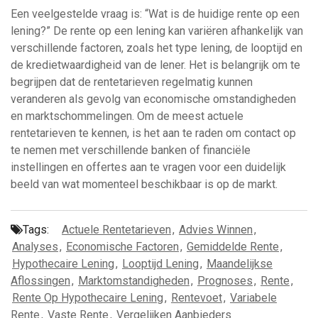
Een veelgestelde vraag is: “Wat is de huidige rente op een
lening?” De rente op een lening kan variëren afhankelijk van
verschillende factoren, zoals het type lening, de looptijd en
de kredietwaardigheid van de lener. Het is belangrijk om te
begrijpen dat de rentetarieven regelmatig kunnen
veranderen als gevolg van economische omstandigheden
en marktschommelingen. Om de meest actuele
rentetarieven te kennen, is het aan te raden om contact op
te nemen met verschillende banken of financiële
instellingen en offertes aan te vragen voor een duidelijk
beeld van wat momenteel beschikbaar is op de markt.
Tags:
Actuele Rentetarieven
,
Advies Winnen
,
Analyses
,
Economische Factoren
,
Gemiddelde Rente
,
Hypothecaire Lening
,
Looptijd Lening
,
Maandelijkse
Aflossingen
,
Marktomstandigheden
,
Prognoses
,
Rente
,
Rente Op Hypothecaire Lening
,
Rentevoet
,
Variabele
Rente
,
Vaste Rente
,
Vergelijken Aanbieders