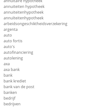
annuïtaire hypotheek
annuiteiten hypotheek
annuiteitenhypotheek
annuïteitenhypotheek
arbeidsongeschiktheidsverzekering
argenta
auto
auto fortis
auto's
autofinanciering
autolening
axa
axa bank
bank
bank krediet
bank van de post
banken
bedrijf
bedrijven