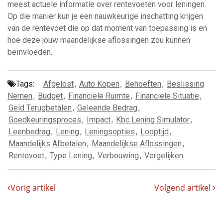
meest actuele informatie over rentevoeten voor leningen.
Op die manier kun je een nauwkeurige inschatting krijgen
van de rentevoet die op dat moment van toepassing is en
hoe deze jouw maandelijkse aflossingen zou kunnen
beïnvloeden.
Tags:
Afgelost
,
Auto Kopen
,
Behoeften
,
Beslissing
Nemen
,
Budget
,
Financiële Ruimte
,
Financiële Situatie
,
Geld Terugbetalen
,
Geleende Bedrag
,
Goedkeuringsproces
,
Impact
,
Kbc Lening Simulator
,
Leenbedrag
,
Lening
,
Leningsopties
,
Looptijd
,
Maandelijks Afbetalen
,
Maandelijkse Aflossingen
,
Rentevoet
,
Type Lening
,
Verbouwing
,
Vergelijken
Vorig artikel
Volgend artikel