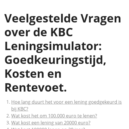
Veelgestelde Vragen
over de KBC
Leningsimulator:
Goedkeuringstijd,
Kosten en
Rentevoet.
Hoe lang duurt het voor een lening goedgekeurd is
bij KBC?
Wat kost het om 100.000 euro te lenen?
Wat kost een lening van 20000 euro?