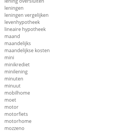
lening oversluiten
leningen
leningen vergelijken
levenhypotheek
lineaire hypotheek
maand
maandelijks
maandelijkse kosten
mini
minikrediet
minilening
minuten
minuut
mobilhome
moet
motor
motorfiets
motorhome
mozzeno