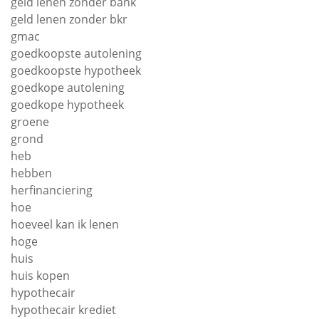
geld lenen zonder bank
geld lenen zonder bkr
gmac
goedkoopste autolening
goedkoopste hypotheek
goedkope autolening
goedkope hypotheek
groene
grond
heb
hebben
herfinanciering
hoe
hoeveel kan ik lenen
hoge
huis
huis kopen
hypothecair
hypothecair krediet