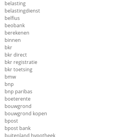
belasting
belastingdienst
belfius
beobank
berekenen
binnen
bkr
bkr direct
bkr registratie
bkr toetsing
bmw
bnp
bnp paribas
boeterente
bouwgrond
bouwgrond kopen
bpost
bpost bank
buitenland hypotheek