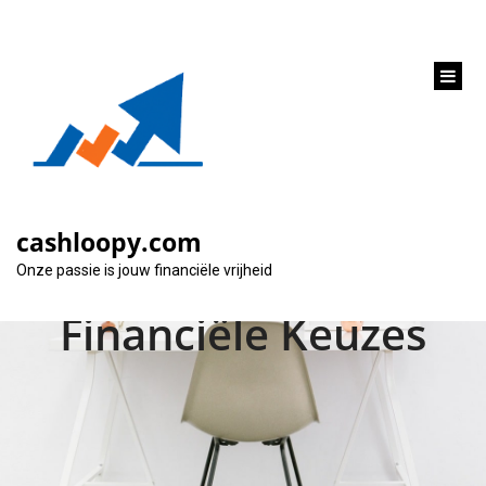
inhoud
gaan
Ontdek de Handige
KBC Lening Simulator
cashloopy.com
voor Slimme
Onze passie is jouw financiële vrijheid
Financiële Keuzes