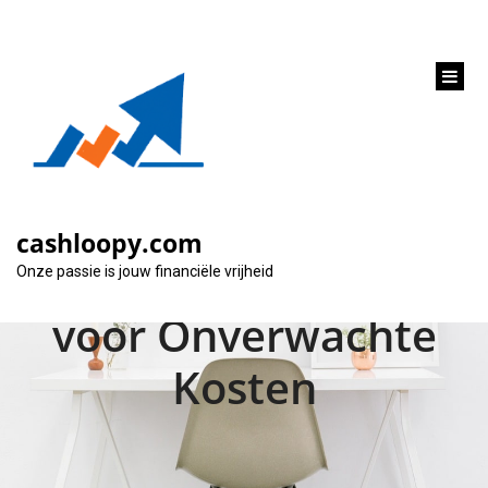
inhoud
gaan
Financiële
Flexibiliteit: Profiteer
cashloopy.com
van een Kleine Lening
Onze passie is jouw financiële vrijheid
voor Onverwachte
Kosten