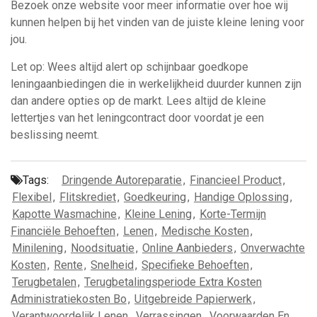
Bezoek onze website voor meer informatie over hoe wij
kunnen helpen bij het vinden van de juiste kleine lening voor
jou.
Let op: Wees altijd alert op schijnbaar goedkope
leningaanbiedingen die in werkelijkheid duurder kunnen zijn
dan andere opties op de markt. Lees altijd de kleine
lettertjes van het leningcontract door voordat je een
beslissing neemt.
Tags:
Dringende Autoreparatie
,
Financieel Product
,
Flexibel
,
Flitskrediet
,
Goedkeuring
,
Handige Oplossing
,
Kapotte Wasmachine
,
Kleine Lening
,
Korte-Termijn
Financiële Behoeften
,
Lenen
,
Medische Kosten
,
Minilening
,
Noodsituatie
,
Online Aanbieders
,
Onverwachte
Kosten
,
Rente
,
Snelheid
,
Specifieke Behoeften
,
Terugbetalen
,
Terugbetalingsperiode Extra Kosten
Administratiekosten Bo
,
Uitgebreide Papierwerk
,
Verantwoordelijk Lenen
,
Verrassingen
,
Voorwaarden En