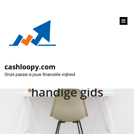
inhoud
gaan
Hoe afbetalingen op
een lening correct
cashloopy.com
berekenen: een
Onze passie is jouw financiële vrijheid
handige gids