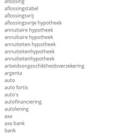
aflossing
aflossingstabel
aflossingsvrij
aflossingsvrije hypotheek
annuitaire hypotheek
annuïtaire hypotheek
annuiteiten hypotheek
annuiteitenhypotheek
annuïteitenhypotheek
arbeidsongeschiktheidsverzekering
argenta
auto
auto fortis
auto's
autofinanciering
autolening
axa
axa bank
bank