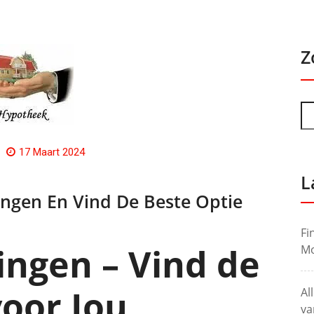
Z
17 Maart 2024
L
ningen En Vind De Beste Optie
Fi
ingen – Vind de
Mo
voor Jou
Al
va