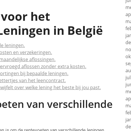
ju
me
 voor het
ap
ma
Leningen in België
fe
ja
de
de leningen.
no
osten en verzekeringen.
ok
 maandelijkse aflossingen.
se
 vervroegd aflossen zonder extra kosten.
au
ortingen bij bepaalde leningen.
ju
ttertjes van het leencontract.
ju
wijfelt over welke lening het beste bij jou past.
me
ap
oeten van verschillende
ma
fe
ja
de
ngen is om de rentevoeten van verschillende leningen