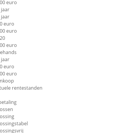
00 euro
 jaar
 jaar
0 euro
00 euro
20
00 euro
ehands
 jaar
0 euro
00 euro
nkoop
tuele rentestanden
betaling
lossen
lossing
lossingstabel
lossingsvrij