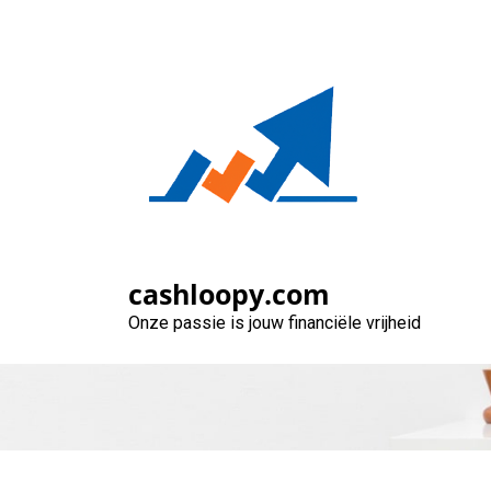
Naar
de
inhoud
gaan
Vergelijk Versc
cashloopy.com
Onze passie is jouw financiële vrijheid