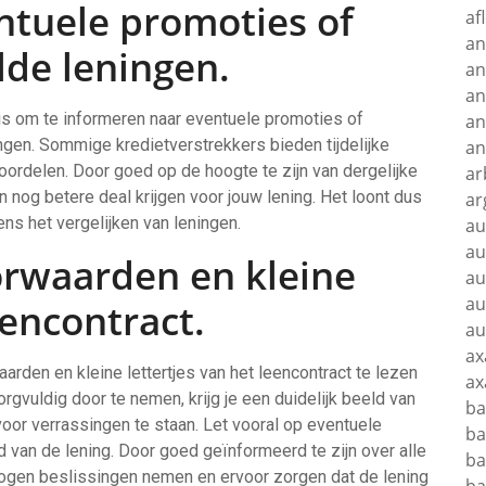
ntuele promoties of
af
an
lde leningen.
an
an
n is om te informeren naar eventuele promoties of
an
ingen. Sommige kredietverstrekkers bieden tijdelijke
an
oordelen. Door goed op de hoogte te zijn van dergelijke
ar
 nog betere deal krijgen voor jouw lening. Het loont dus
ar
ens het vergelijken van leningen.
au
au
orwaarden en kleine
au
au
eencontract.
au
ax
arden en kleine lettertjes van het leencontract te lezen
ax
zorgvuldig door te nemen, krijg je een duidelijk beeld van
ba
 voor verrassingen te staan. Let vooral op eventuele
ba
 van de lening. Door goed geïnformeerd te zijn over alle
ba
wogen beslissingen nemen en ervoor zorgen dat de lening