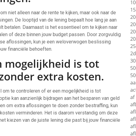
10
15
k om niet alleen naar de rente te kijken, maar ook naar de
20
ingen. De looptijd van de lening bepaalt hoe lang je aan
20
ult betalen. Daarnaast is het essentieel om te kijken naar
20
palen of deze binnen jouw budget passen. Door zorgvuldig
20
jkse aflossingen, kun je een weloverwogen beslissing
25
ouw financiële behoeften.
2d
 mogelijkheid is tot
30
50
zonder extra kosten.
50
aa
ac
el om te controleren of er een mogelijkheid is tot
af
ptie kan aanzienlijk bijdragen aan het besparen van geld
af
bben om extra aflossingen te doen zonder bestraffing, kun
af
tekosten verminderen. Het is daarom verstandig om deze
af
t kiezen van de juiste lening die past bij jouw financiële
af
af