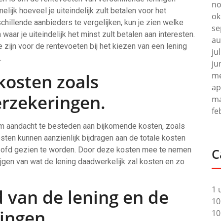
no
lijk hoeveel je uiteindelijk zult betalen voor het
ok
hillende aanbieders te vergelijken, kun je zien welke
se
aar je uiteindelijk het minst zult betalen aan interesten.
au
zijn voor de rentevoeten bij het kiezen van een lening
ju
.
ju
kosten zoals
me
ap
erzekeringen.
ma
fe
l om aandacht te besteden aan bijkomende kosten, zoals
ten kunnen aanzienlijk bijdragen aan de totale kosten
hoofd gezien te worden. Door deze kosten mee te nemen
C
krijgen van wat de lening daadwerkelijk zal kosten en zo
1 
d van de lening en de
10
ingen.
10