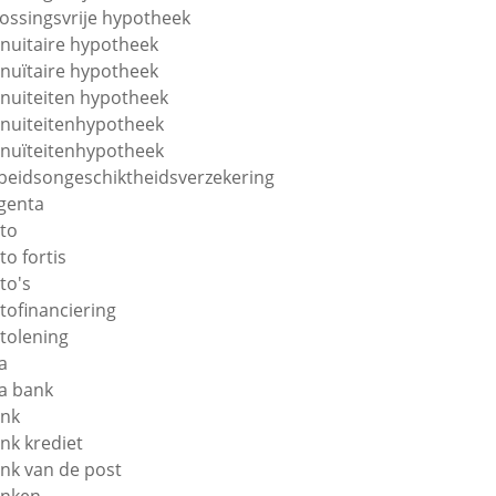
lossingsvrije hypotheek
nuitaire hypotheek
nuïtaire hypotheek
nuiteiten hypotheek
nuiteitenhypotheek
nuïteitenhypotheek
beidsongeschiktheidsverzekering
genta
to
to fortis
to's
tofinanciering
tolening
a
a bank
nk
nk krediet
nk van de post