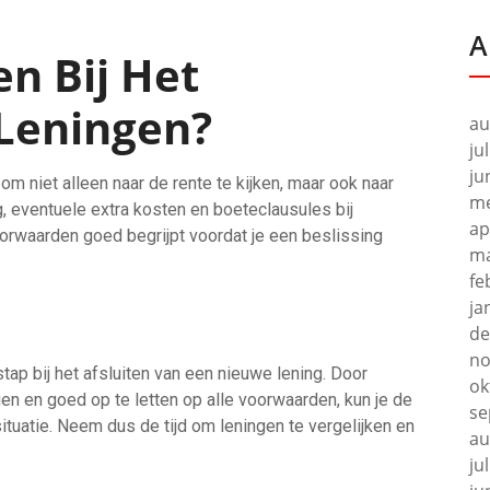
A
n Bij Het
 Leningen?
au
ju
ju
k om niet alleen naar de rente te kijken, maar ook naar
me
, eventuele extra kosten en boeteclausules bij
ap
oorwaarden goed begrijpt voordat je een beslissing
ma
fe
ja
de
no
tap bij het afsluiten van een nieuwe lening. Door
ok
en en goed op te letten op alle voorwaarden, kun je de
se
situatie. Neem dus de tijd om leningen te vergelijken en
au
ju