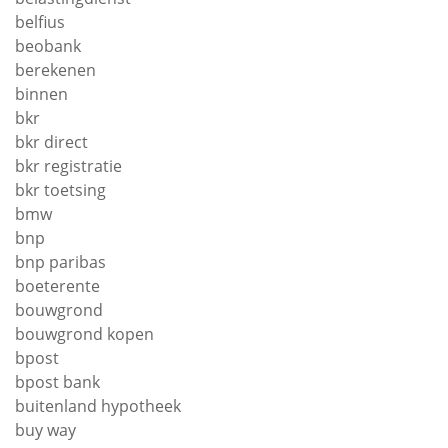
belfius
beobank
berekenen
binnen
bkr
bkr direct
bkr registratie
bkr toetsing
bmw
bnp
bnp paribas
boeterente
bouwgrond
bouwgrond kopen
bpost
bpost bank
buitenland hypotheek
buy way