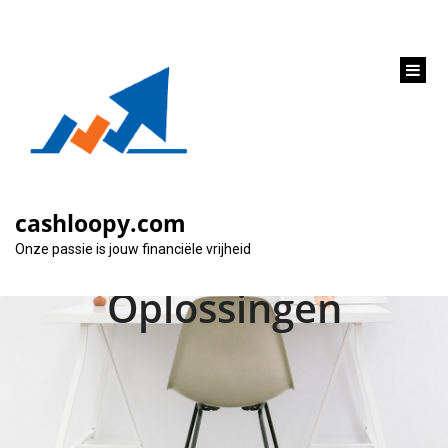
inhoud
gaan
Ontdek de Voordelen
van een Mini Lening
cashloopy.com
voor Snelle Financiële
Onze passie is jouw financiële vrijheid
Oplossingen