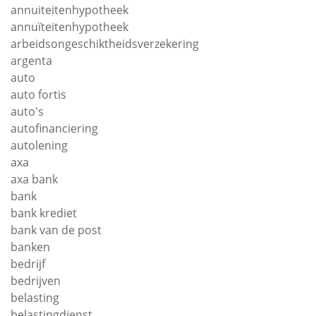
annuiteitenhypotheek
annuïteitenhypotheek
arbeidsongeschiktheidsverzekering
argenta
auto
auto fortis
auto's
autofinanciering
autolening
axa
axa bank
bank
bank krediet
bank van de post
banken
bedrijf
bedrijven
belasting
belastingdienst