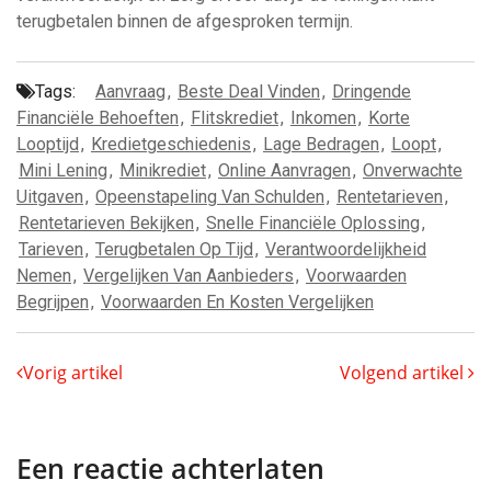
terugbetalen binnen de afgesproken termijn.
Tags:
Aanvraag
,
Beste Deal Vinden
,
Dringende
Financiële Behoeften
,
Flitskrediet
,
Inkomen
,
Korte
Looptijd
,
Kredietgeschiedenis
,
Lage Bedragen
,
Loopt
,
Mini Lening
,
Minikrediet
,
Online Aanvragen
,
Onverwachte
Uitgaven
,
Opeenstapeling Van Schulden
,
Rentetarieven
,
Rentetarieven Bekijken
,
Snelle Financiële Oplossing
,
Tarieven
,
Terugbetalen Op Tijd
,
Verantwoordelijkheid
Nemen
,
Vergelijken Van Aanbieders
,
Voorwaarden
Begrijpen
,
Voorwaarden En Kosten Vergelijken
Vorig artikel
Volgend artikel
Een reactie achterlaten