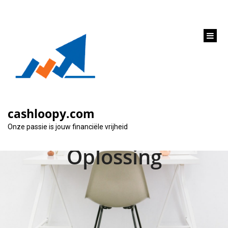
inhoud
gaan
Financiële Vrijheid
Bereiken: Een Lening
cashloopy.com
voor Schulden als
Onze passie is jouw financiële vrijheid
Oplossing