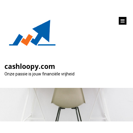
inhoud
gaan
Alles wat je moet
weten over rente op
cashloopy.com
leningsovereenkomst
Onze passie is jouw financiële vrijheid