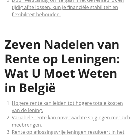
Door verstandig om te gaan met de rentedruk en
tijdig af te lossen, kun je financiële stabiliteit en
flexibiliteit behouden.
Zeven Nadelen van
Rente op Leningen:
Wat U Moet Weten
in België
Hogere rente kan leiden tot hogere totale kosten
van de lening.
Variabele rente kan onverwachte stijgingen met zich
meebrengen.
Rente op aflossingsvrije leningen resulteert in het