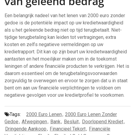
van geleend bedrag
Een belangrijk nadeel van het lenen van 2000 euro zonder
gedoe is de potentiële impact op uw kredietwaardigheid
als u het geleende bedrag niet op tijd terugbetaalt. Niet-
tijdige terugbetaling kan leiden tot vertragingen, extra
kosten en zelfs negatieve vermeldingen op uw
kredietrapport. Dit kan op zijn beurt uw kredietwaardigheid
aantasten en het moeilijker maken om in de toekomst
leningen of andere financiële producten te verkrijgen. Het is
daarom essentieel om de terugbetalingsvoorwaarden
zorgvuldig te overwegen en ervoor te zorgen dat u in staat
bent om aan uw financiële verplichtingen te voldoen om
negatieve gevolgen voor uw kredietprofiel te voorkomen.
Tags:
2000 Euro Lenen
,
2000 Euro Lenen Zonder
Gedoe
,
Afwegingen
,
Bank
,
Besluit
,
Doorlopend Krediet
,
Dringende Aankoop
,
Financieel Tekort
,
Financiële