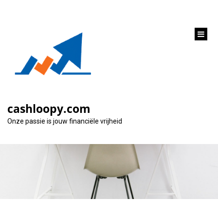
inhoud
gaan
2000 euro lenen
zonder gedoe: snel en
cashloopy.com
eenvoudig geld lenen
Onze passie is jouw financiële vrijheid