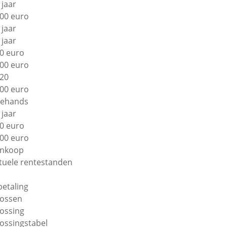
 jaar
00 euro
 jaar
 jaar
0 euro
00 euro
20
00 euro
ehands
 jaar
0 euro
00 euro
nkoop
tuele rentestanden
betaling
lossen
lossing
lossingstabel