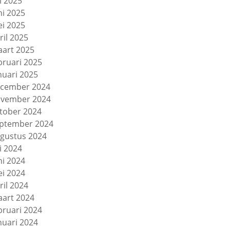
li 2025
ni 2025
i 2025
ril 2025
art 2025
bruari 2025
nuari 2025
cember 2024
vember 2024
tober 2024
ptember 2024
gustus 2024
li 2024
ni 2024
i 2024
ril 2024
art 2024
bruari 2024
nuari 2024