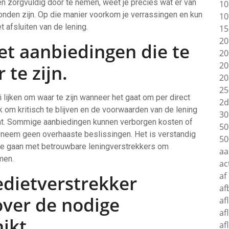
 zorgvuldig door te nemen, weet je precies wat er van
10
onden zijn. Op die manier voorkom je verrassingen en kun
10
afsluiten van de lening.
15
20
et aanbiedingen die te
20
20
te zijn.
20
25
lijken om waar te zijn wanneer het gaat om per direct
2d
 om kritisch te blijven en de voorwaarden van de lening
30
aat. Sommige aanbiedingen kunnen verborgen kosten of
50
n neem geen overhaaste beslissingen. Het is verstandig
50
 te gaan met betrouwbare leningverstrekkers om
aa
men.
ac
af
edietverstrekker
af
over de nodige
af
af
ikt.
af