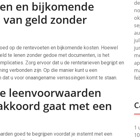
ten en bijkomende
de
no
n van geld zonder
ok
se
au
ju
ju
 goed op de rentevoeten en bijkomende kosten. Hoewel
me
 geld te lenen zonder gedoe met documenten, is het
ap
mplicaties. Zorg ervoor dat u de rentetarieven begrijpt en
ma
ning verbonden zijn. Op die manier kunt u een
fe
dat u voor onaangename verrassingen komt te staan.
 de leenvoorwaarden
 akkoord gaat met een
C
1 
arden goed te begrijpen voordat je instemt met een
10