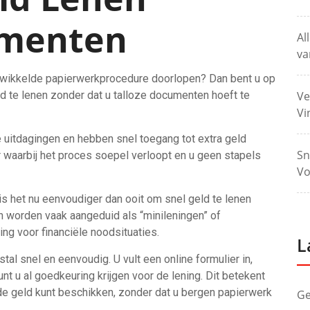
umenten
Al
va
gewikkelde papierwerkprocedure doorlopen? Dan bent u op
eld te lenen zonder dat u talloze documenten hoeft te
Ve
Vi
 uitdagingen en hebben snel toegang tot extra geld
Sn
r waarbij het proces soepel verloopt en u geen stapels
Vo
s het nu eenvoudiger dan ooit om snel geld te lenen
 worden vaak aangeduid als “minileningen” of
ing voor financiële noodsituaties.
L
l snel en eenvoudig. U vult een online formulier in,
nt u al goedkeuring krijgen voor de lening. Dit betekent
de geld kunt beschikken, zonder dat u bergen papierwerk
Ge