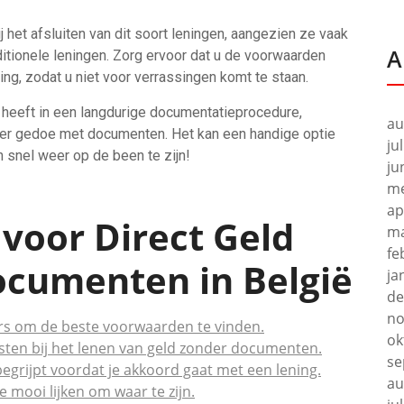
ij het afsluiten van dit soort leningen, aangezien ze vaak
A
itionele leningen. Zorg ervoor dat u de voorwaarden
ing, zodat u niet voor verrassingen komt te staan.
n heeft in een langdurige documentatieprocedure,
au
der gedoe met documenten. Het kan een handige optie
ju
 snel weer op de been te zijn!
ju
me
ap
 voor Direct Geld
ma
fe
cumenten in België
ja
de
no
kers om de beste voorwaarden te vinden.
ok
sten bij het lenen van geld zonder documenten.
se
egrijpt voordat je akkoord gaat met een lening.
au
 mooi lijken om waar te zijn.