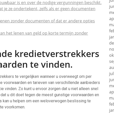
ju
rouwbaar is en over de nodige vergunningen beschikt.
ju
t je ze ondertekent, zelfs als er geen documenten
me
ap
 lenen zonder documenten of dat er andere opties
ma
fe
n het lenen van geld op korte termijn zonder
ja
de
no
ende kredietverstrekkers
ok
arden te vinden.
se
au
ju
strekkers te vergelijken wanneer u overweegt om per
ju
de voorwaarden en tarieven van verschillende aanbieders
me
tie vinden. Zo kunt u ervoor zorgen dat u niet alleen snel
ap
k dat u dit doet tegen de meest gunstige voorwaarden en
ma
ers kan u helpen om een weloverwogen beslissing te
fe
 te voorkomen.
ja