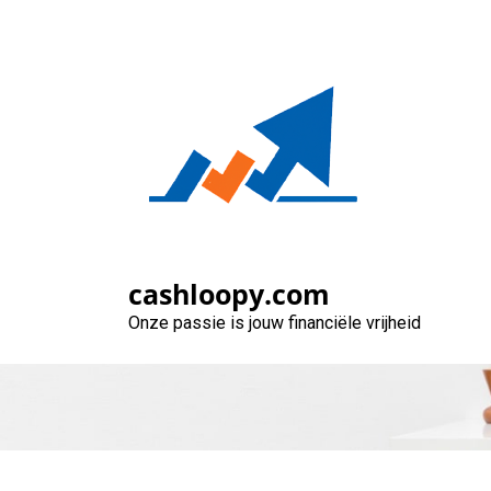
Naar
de
inhoud
gaan
Snel Geld Lenen
cashloopy.com
Onze passie is jouw financiële vrijheid