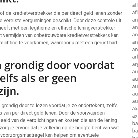
af
af
of de kredietverstrekker die per direct geld lenen zonder
an
 vereiste vergunningen beschikt. Door deze controle uit
an
 heeft met een legitieme en ethische leningverstrekker
an
Het vermijden van onbetrouwbare kredietverstrekkers kan
an
lichting te voorkomen, waardoor u met een gerust hart
an
ar
n grondig door voordat
ar
au
elfs als er geen
au
au
ijn.
au
au
 grondig door te lezen voordat je ze ondertekent, zelfs
ax
es van per direct geld lenen. Door de voorwaarden
ax
 beeld van de verplichtingen en kosten die aan de lening
ba
org je ervoor dat je volledig op de hoogte bent van wat
ba
e voorzorgsmaatregel kan helpen om eventuele