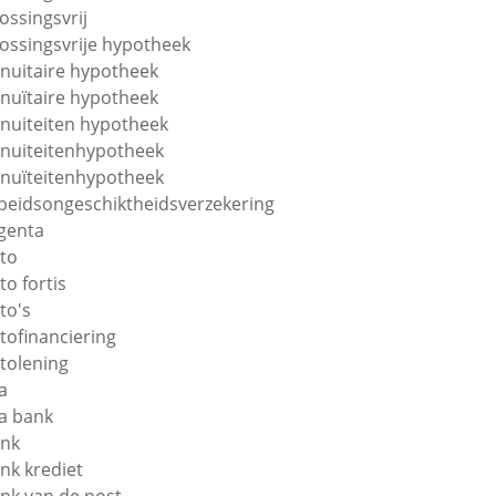
lossingsvrij
lossingsvrije hypotheek
nuitaire hypotheek
nuïtaire hypotheek
nuiteiten hypotheek
nuiteitenhypotheek
nuïteitenhypotheek
beidsongeschiktheidsverzekering
genta
to
to fortis
to's
tofinanciering
tolening
a
a bank
nk
nk krediet