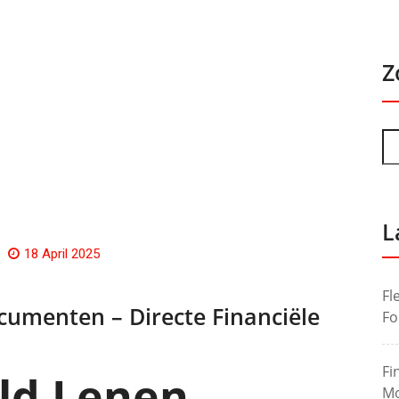
Z
L
18 April 2025
Fl
cumenten – Directe Financiële
Fo
Fi
eld Lenen
Mo