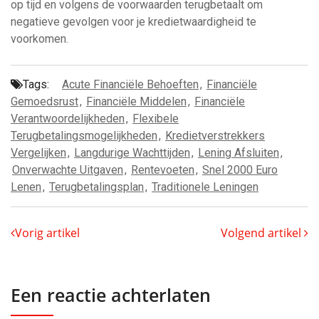
op tijd en volgens de voorwaarden terugbetaalt om
negatieve gevolgen voor je kredietwaardigheid te
voorkomen.
Tags:
Acute Financiële Behoeften
,
Financiële
Gemoedsrust
,
Financiële Middelen
,
Financiële
Verantwoordelijkheden
,
Flexibele
Terugbetalingsmogelijkheden
,
Kredietverstrekkers
Vergelijken
,
Langdurige Wachttijden
,
Lening Afsluiten
,
Onverwachte Uitgaven
,
Rentevoeten
,
Snel 2000 Euro
Lenen
,
Terugbetalingsplan
,
Traditionele Leningen
Vorig artikel
Volgend artikel
Een reactie achterlaten