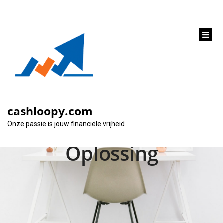
inhoud
gaan
Snel en Gemakkelijk
2000 Euro Lenen –
cashloopy.com
Jouw Financiële
Onze passie is jouw financiële vrijheid
Oplossing