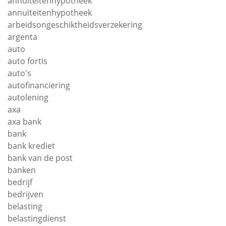
annuiteitenhypotheek
annuïteitenhypotheek
arbeidsongeschiktheidsverzekering
argenta
auto
auto fortis
auto's
autofinanciering
autolening
axa
axa bank
bank
bank krediet
bank van de post
banken
bedrijf
bedrijven
belasting
belastingdienst