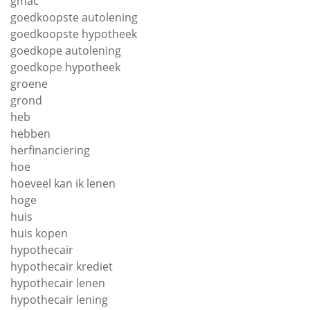
gmac
goedkoopste autolening
goedkoopste hypotheek
goedkope autolening
goedkope hypotheek
groene
grond
heb
hebben
herfinanciering
hoe
hoeveel kan ik lenen
hoge
huis
huis kopen
hypothecair
hypothecair krediet
hypothecair lenen
hypothecair lening