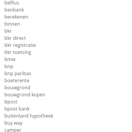
belfius
beobank
berekenen
binnen
bkr
bkr direct
bkr registratie
bkr toetsing
bmw
bnp
bnp paribas
boeterente
bouwgrond
bouwgrond kopen
bpost
bpost bank
buitenland hypotheek
buy way
camper