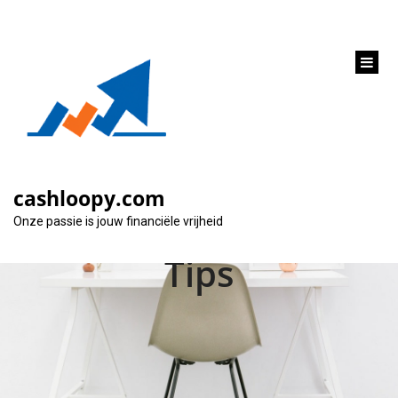
inhoud
gaan
Snel Geld Lenen met
BKR Registratie –
cashloopy.com
Mogelijkheden en
Onze passie is jouw financiële vrijheid
Tips