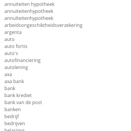
annuiteiten hypotheek
annuiteitenhypotheek
annuïteitenhypotheek
arbeidsongeschiktheidsverzekering
argenta
auto
auto fortis
auto's
autofinanciering
autolening
axa
axa bank
bank
bank krediet
bank van de post
banken
bedrijf
bedrijven
belasting