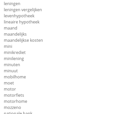
leningen
leningen vergelijken
levenhypotheek
lineaire hypotheek
maand
maandelijks
maandelijkse kosten
mini
minikrediet
minilening
minuten
minuut
mobilhome
moet
motor
motorfiets
motorhome
mozzeno
nationale bank