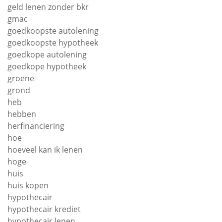
geld lenen zonder bkr
gmac
goedkoopste autolening
goedkoopste hypotheek
goedkope autolening
goedkope hypotheek
groene
grond
heb
hebben
herfinanciering
hoe
hoeveel kan ik lenen
hoge
huis
huis kopen
hypothecair
hypothecair krediet
hypothecair lenen