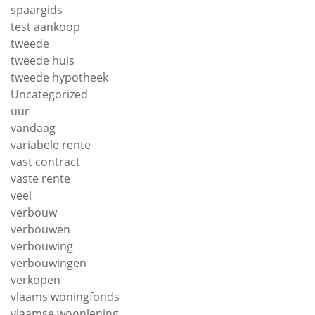
spaargids
test aankoop
tweede
tweede huis
tweede hypotheek
Uncategorized
uur
vandaag
variabele rente
vast contract
vaste rente
veel
verbouw
verbouwen
verbouwing
verbouwingen
verkopen
vlaams woningfonds
vlaamse woonlening