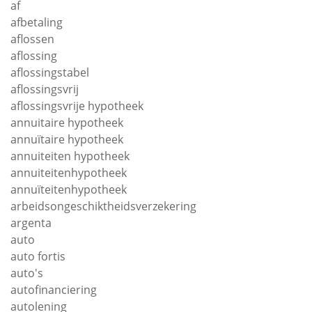
af
afbetaling
aflossen
aflossing
aflossingstabel
aflossingsvrij
aflossingsvrije hypotheek
annuitaire hypotheek
annuïtaire hypotheek
annuiteiten hypotheek
annuiteitenhypotheek
annuïteitenhypotheek
arbeidsongeschiktheidsverzekering
argenta
auto
auto fortis
auto's
autofinanciering
autolening