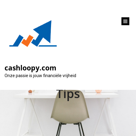
inhoud
gaan
Snel Geld Lenen met
Uitkering:
cashloopy.com
Mogelijkheden en
Onze passie is jouw financiële vrijheid
Tips