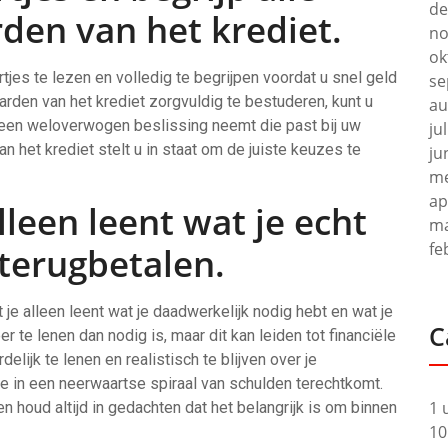
de
den van het krediet.
no
ok
tjes te lezen en volledig te begrijpen voordat u snel geld
se
rden van het krediet zorgvuldig te bestuderen, kunt u
au
 een weloverwogen beslissing neemt die past bij uw
ju
van het krediet stelt u in staat om de juiste keuzes te
ju
me
ap
lleen leent wat je echt
ma
fe
terugbetalen.
je alleen leent wat je daadwerkelijk nodig hebt en wat je
C
r te lenen dan nodig is, maar dit kan leiden tot financiële
lijk te lenen en realistisch te blijven over je
je in een neerwaartse spiraal van schulden terechtkomt.
1 
n houd altijd in gedachten dat het belangrijk is om binnen
10