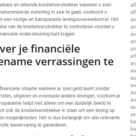
af
uwbare en erkende kredietverstrekker wanneer u snel
af
renommeerde instelling in zee te gaan, voorkomt u
an
an een veilige en transparante leningsovereenkomst. Het
an
tie van de kredietverstrekker te controleren voordat u
an
inanciële ondersteuning kunt krijgen.
an
er je financiële
an
ar
ename verrassingen te
ar
au
au
au
 financiële situatie wanneer je snel geld leent zonder
au
komsten, uitgaven en eventuele andere leningen, voorkom je
au
parantie helpt niet alleen om een duidelijk beeld te
ax
telt ook de kredietverstrekker in staat om een lening op
ax
en mogelijkheden. Het is dus belangrijk om alle relevante
ba
lle leenervaring te garanderen.
ba