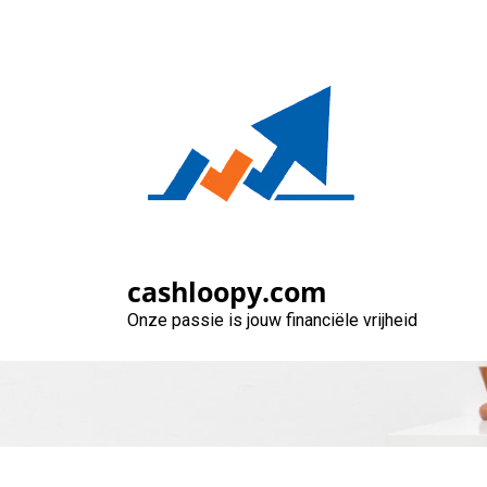
Naar
de
inhoud
gaan
Snel Geld Lene
cashloopy.com
Onze passie is jouw financiële vrijheid