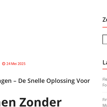
Z
L
24 Mei 2025
gen – De Snelle Oplossing Voor
Fl
Fo
nen Zonder
Fi
Mo