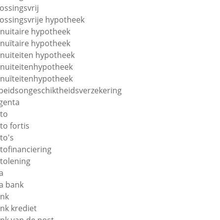
lossingsvrij
lossingsvrije hypotheek
nuitaire hypotheek
nuïtaire hypotheek
nuiteiten hypotheek
nuiteitenhypotheek
nuïteitenhypotheek
beidsongeschiktheidsverzekering
genta
to
to fortis
to's
tofinanciering
tolening
a
a bank
nk
nk krediet