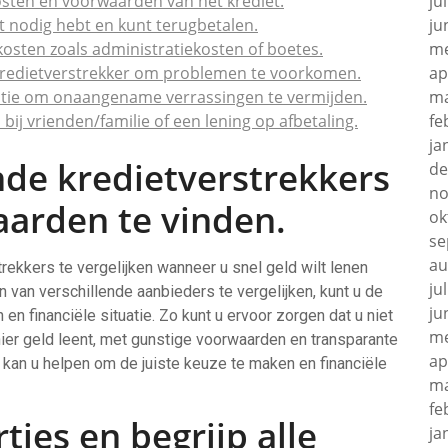
 kosten en voorwaarden van het krediet.
ju
ht nodig hebt en kunt terugbetalen.
ju
osten zoals administratiekosten of boetes.
me
kredietverstrekker om problemen te voorkomen.
ap
uatie om onaangename verrassingen te vermijden.
ma
bij vrienden/familie of een lening op afbetaling.
fe
ja
ende kredietverstrekkers
de
no
arden te vinden.
ok
se
au
rekkers te vergelijken wanneer u snel geld wilt lenen
ju
 van verschillende aanbieders te vergelijken, kunt u de
ju
 en financiële situatie. Zo kunt u ervoor zorgen dat u niet
me
ier geld leent, met gunstige voorwaarden en transparante
ap
 kan u helpen om de juiste keuze te maken en financiële
ma
fe
rtjes en begrijp alle
ja