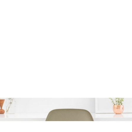
n Zonder Vragen – De S
Voor Financiële Noden