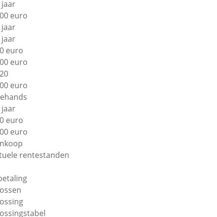
 jaar
00 euro
 jaar
 jaar
0 euro
00 euro
20
00 euro
ehands
 jaar
0 euro
00 euro
nkoop
tuele rentestanden
betaling
lossen
lossing
lossingstabel