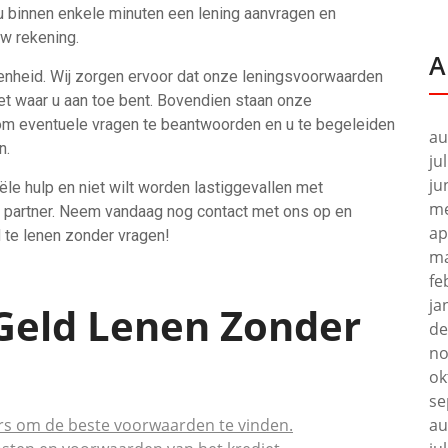
 binnen enkele minuten een lening aanvragen en
w rekening.
A
denheid. Wij zorgen ervoor dat onze leningsvoorwaarden
weet waar u aan toe bent. Bovendien staan onze
 om eventuele vragen te beantwoorden en u te begeleiden
au
n.
ju
ju
ële hulp en niet wilt worden lastiggevallen met
me
e partner. Neem vandaag nog contact met ons op en
ap
 te lenen zonder vragen!
ma
fe
ja
 Geld Lenen Zonder
de
no
ok
se
kers om de beste voorwaarden te vinden.
au