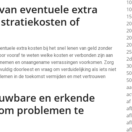
10
van eventuele extra
10
15
stratiekosten of
20
20
20
20
ventuele extra kosten bij het snel lenen van geld zonder
25
oor vooraf te weten welke kosten er verbonden zijn aan
2d
ng nemen en onaangename verrassingen voorkomen. Zorg
30
uldig doorleest en vraag om verduidelijking als iets niet
50
roblemen in de toekomst vermijden en met vertrouwen
50
aa
ouwbare en erkende
ac
af
 om problemen te
af
af
af
af