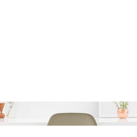
el Afsluiten van een Le
Weten