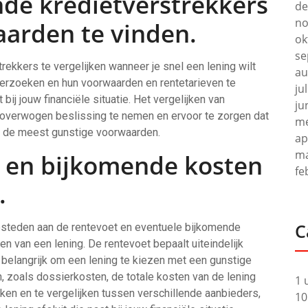
ende kredietverstrekkers
de
no
arden te vinden.
ok
se
rekkers te vergelijken wanneer je snel een lening wilt
au
derzoeken en hun voorwaarden en rentetarieven te
ju
 bij jouw financiële situatie. Het vergelijken van
ju
eloverwogen beslissing te nemen en ervoor te zorgen dat
me
 op de meest gunstige voorwaarden.
ap
ma
t en bijkomende kosten
fe
.
C
esteden aan de rentevoet en eventuele bijkomende
ten van een lening. De rentevoet bepaalt uiteindelijk
is belangrijk om een lening te kiezen met een gunstige
 zoals dossierkosten, de totale kosten van de lening
1 
ken en te vergelijken tussen verschillende aanbieders,
10