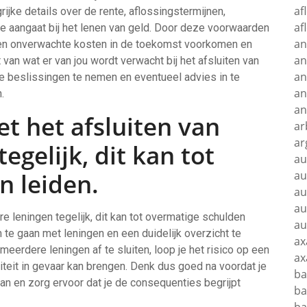
af
grijke details over de rente, aflossingstermijnen,
af
je aangaat bij het lenen van geld. Door deze voorwaarden
an
n en onverwachte kosten in de toekomst voorkomen en
an
van wat er van jou wordt verwacht bij het afsluiten van
an
e beslissingen te nemen en eventueel advies in te
an
.
an
t het afsluiten van
ar
ar
gelijk, dit kan tot
au
n leiden.
au
au
au
 leningen tegelijk, dit kan tot overmatige schulden
au
m te gaan met leningen en een duidelijk overzicht te
ax
meerdere leningen af te sluiten, loop je het risico op een
ax
liteit in gevaar kan brengen. Denk dus goed na voordat je
ba
an en zorg ervoor dat je de consequenties begrijpt
ba