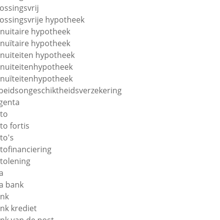
lossingsvrij
lossingsvrije hypotheek
nuitaire hypotheek
nuïtaire hypotheek
nuiteiten hypotheek
nuiteitenhypotheek
nuïteitenhypotheek
beidsongeschiktheidsverzekering
genta
to
to fortis
to's
tofinanciering
tolening
a
a bank
nk
nk krediet