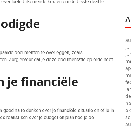
n eventuele bijkomende kosten om de beste deal te
A
nodigde
au
ju
bepaalde documenten te overleggen, zoals
ju
ften. Zorg ervoor dat je deze documentatie op orde hebt
me
ap
ma
je financiële
fe
ja
de
no
ok
m goed na te denken over je financiële situatie en of je in
se
ees realistisch over je budget en plan hoe je de
au