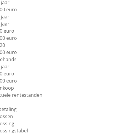
 jaar
00 euro
 jaar
 jaar
0 euro
00 euro
20
00 euro
ehands
 jaar
0 euro
00 euro
nkoop
tuele rentestanden
betaling
lossen
lossing
lossingstabel