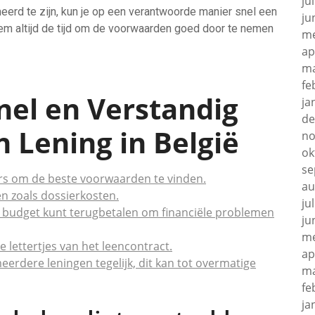
ju
erd te zijn, kun je op een verantwoorde manier snel een
ju
Neem altijd de tijd om de voorwaarden goed door te nemen
me
ap
ma
fe
Snel en Verstandig
ja
de
n Lening in België
no
ok
se
kers om de beste voorwaarden te vinden.
au
n zoals dossierkosten.
ju
w budget kunt terugbetalen om financiële problemen
ju
me
 lettertjes van het leencontract.
ap
eerdere leningen tegelijk, dit kan tot overmatige
ma
fe
ja