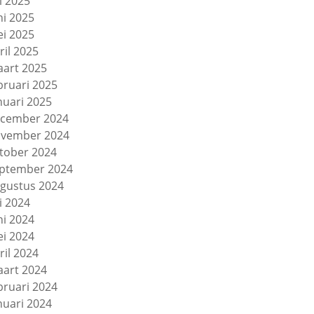
li 2025
ni 2025
i 2025
ril 2025
art 2025
bruari 2025
nuari 2025
cember 2024
vember 2024
tober 2024
ptember 2024
gustus 2024
li 2024
ni 2024
i 2024
ril 2024
art 2024
bruari 2024
nuari 2024