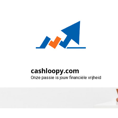
Naar
de
inhoud
gaan
Tips voor het Sn
cashloopy.com
Onze passie is jouw financiële vrijheid