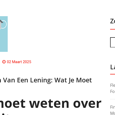
Z
02 Maart 2025
L
en Van Een Lening: Wat Je Moet
Fl
Fo
 moet weten over
Fi
Mo