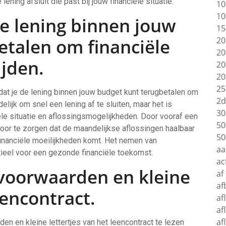
ening afsluit die past bij jouw financiële situatie.
10
10
de lening binnen jouw
15
etalen om financiële
20
20
jden.
20
20
25
dat je de lening binnen jouw budget kunt terugbetalen om
2d
elijk om snel een lening af te sluiten, maar het is
30
iële situatie en aflossingsmogelijkheden. Door vooraf een
50
rvoor te zorgen dat de maandelijkse aflossingen haalbaar
50
 financiële moeilijkheden komt. Het nemen van
aa
tieel voor een gezonde financiële toekomst.
ac
 voorwaarden en kleine
af
af
eencontract.
af
af
af
en en kleine lettertjes van het leencontract te lezen