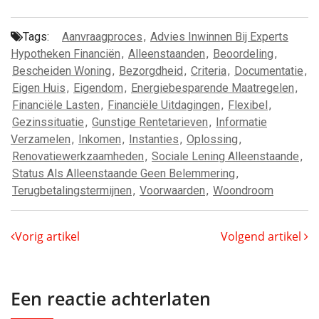
Tags:
Aanvraagproces
,
Advies Inwinnen Bij Experts
Hypotheken Financiën
,
Alleenstaanden
,
Beoordeling
,
Bescheiden Woning
,
Bezorgdheid
,
Criteria
,
Documentatie
,
Eigen Huis
,
Eigendom
,
Energiebesparende Maatregelen
,
Financiële Lasten
,
Financiële Uitdagingen
,
Flexibel
,
Gezinssituatie
,
Gunstige Rentetarieven
,
Informatie
Verzamelen
,
Inkomen
,
Instanties
,
Oplossing
,
Renovatiewerkzaamheden
,
Sociale Lening Alleenstaande
,
Status Als Alleenstaande Geen Belemmering
,
Terugbetalingstermijnen
,
Voorwaarden
,
Woondroom
Vorig artikel
Volgend artikel
Een reactie achterlaten