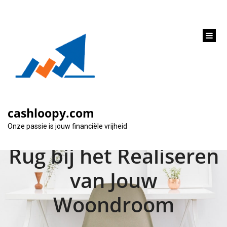
inhoud
gaan
De Sociale Lening
voor Alleenstaanden:
cashloopy.com
Een Steuntje in de
Onze passie is jouw financiële vrijheid
Rug bij het Realiseren
van Jouw
Woondroom