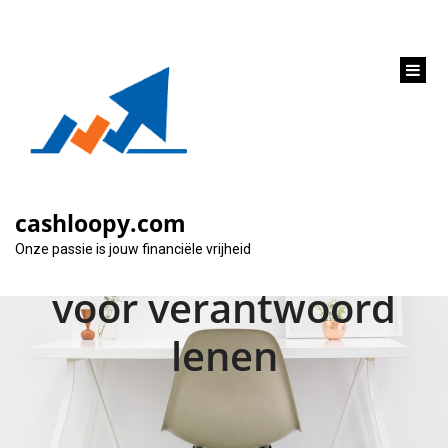
inhoud
gaan
Alles wat je moet
weten over
cashloopy.com
geldleningen: Tips
Onze passie is jouw financiële vrijheid
voor verantwoord
lenen