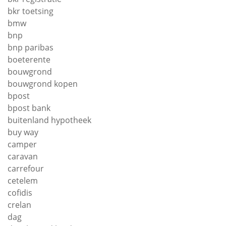
bkr toetsing
bmw
bnp
bnp paribas
boeterente
bouwgrond
bouwgrond kopen
bpost
bpost bank
buitenland hypotheek
buy way
camper
caravan
carrefour
cetelem
cofidis
crelan
dag