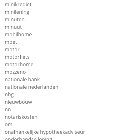
minikrediet
minilening
minuten
minuut
mobilhome
moet
motor
motorfiets
motorhome
mozzeno
nationale bank
nationale nederlanden
nhg
nieuwbouw
nn
notariskosten
om
onafhankelijke hypotheekadviseur
onderhandse lening