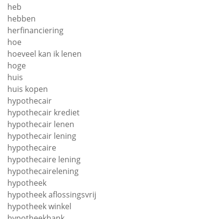
heb
hebben
herfinanciering
hoe
hoeveel kan ik lenen
hoge
huis
huis kopen
hypothecair
hypothecair krediet
hypothecair lenen
hypothecair lening
hypothecaire
hypothecaire lening
hypothecairelening
hypotheek
hypotheek aflossingsvrij
hypotheek winkel
hypotheekbank