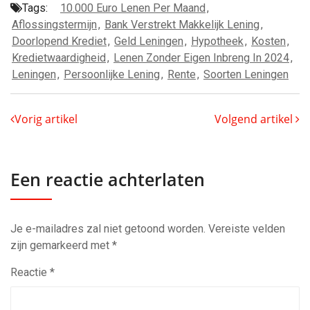
Tags:
10.000 Euro Lenen Per Maand
,
Aflossingstermijn
,
Bank Verstrekt Makkelijk Lening
,
Doorlopend Krediet
,
Geld Leningen
,
Hypotheek
,
Kosten
,
Kredietwaardigheid
,
Lenen Zonder Eigen Inbreng In 2024
,
Leningen
,
Persoonlijke Lening
,
Rente
,
Soorten Leningen
Vorig artikel
Volgend artikel
Een reactie achterlaten
Je e-mailadres zal niet getoond worden.
Vereiste velden
zijn gemarkeerd met
*
Reactie
*