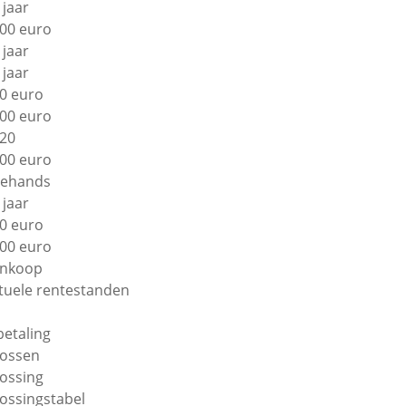
 jaar
00 euro
 jaar
 jaar
0 euro
00 euro
20
00 euro
ehands
 jaar
0 euro
00 euro
nkoop
tuele rentestanden
betaling
lossen
lossing
lossingstabel