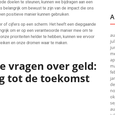
oede doelen te steunen, kunnen we bijdragen aan een
s belangrijk om bewust te zijn van de impact die ons
en positieve manier kunnen gebruiken.
A
er of cijfers op een scherm. Het heeft een diepgaande
langrijk om er op een verantwoorde manier mee om te
au
onze prioriteiten helder te hebben, kunnen we ervoor
ju
reiken en onze dromen waar te maken.
ju
me
ap
e vragen over geld:
ma
fe
g tot de toekomst
ja
de
d
no
ok
se
au