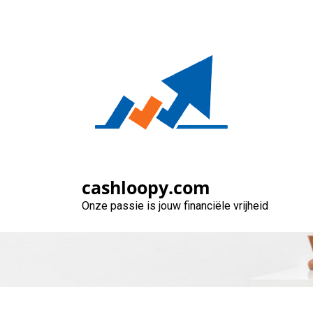
Naar
de
inhoud
gaan
Hoe goed beheer 
cashloopy.com
Onze passie is jouw financiële vrijheid