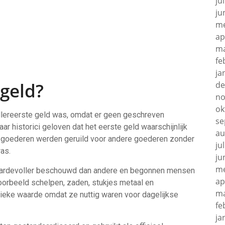
ju
ju
me
ap
ma
fe
ja
geld?
de
no
ok
allereerste geld was, omdat er geen geschreven
se
aar historici geloven dat het eerste geld waarschijnlijk
au
ij goederen werden geruild voor andere goederen zonder
ju
as.
ju
me
aardevoller beschouwd dan andere en begonnen mensen
ap
voorbeeld schelpen, zaden, stukjes metaal en
ma
sieke waarde omdat ze nuttig waren voor dagelijkse
fe
ja