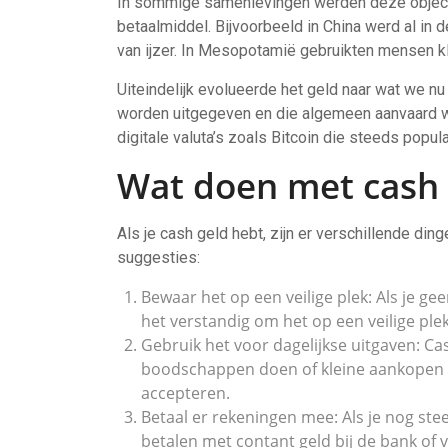
In sommige samenlevingen werden deze objecte
betaalmiddel. Bijvoorbeeld in China werd al in
van ijzer. In Mesopotamië gebruikten mensen kle
Uiteindelijk evolueerde het geld naar wat we n
worden uitgegeven en die algemeen aanvaard w
digitale valuta’s zoals Bitcoin die steeds popul
Wat doen met cash 
Als je cash geld hebt, zijn er verschillende ding
suggesties:
Bewaar het op een veilige plek: Als je ge
het verstandig om het op een veilige plek
Gebruik het voor dagelijkse uitgaven: Cas
boodschappen doen of kleine aankopen bi
accepteren.
Betaal er rekeningen mee: Als je nog ste
betalen met contant geld bij de bank of v