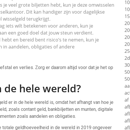
10
 je veel grote biljetten hebt, kun je deze omwisselen
10
selkantoor. Dit kan handiger zijn voor dagelijkse
15
 wisselgeld terugkrijgt.
20
ag iets wilt betekenen voor anderen, kun je
20
an een goed doel dat jouw steun verdient.
20
 hebt en bereid bent risico’s te nemen, kun je
20
 in aandelen, obligaties of andere
25
2d
30
stal en verlies. Zorg er daarom altijd voor dat je het op
50
50
n de hele wereld?
aa
ac
af
eld er in de hele wereld is, omdat het afhangt van hoe je
af
geld, zoals contant geld, bankbiljetten en munten, digitale
af
rumenten zoals aandelen en obligaties.
af
af
 totale geldhoeveelheid in de wereld in 2019 ongeveer