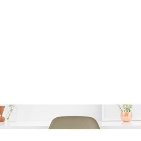
van geld kan leiden to
gelukkiger leven