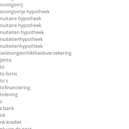
lossingsvrij
lossingsvrije hypotheek
nuitaire hypotheek
nuïtaire hypotheek
nuiteiten hypotheek
nuiteitenhypotheek
nuïteitenhypotheek
beidsongeschiktheidsverzekering
genta
to
to fortis
to's
tofinanciering
tolening
a
a bank
nk
nk krediet