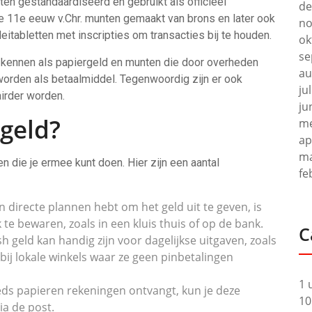
n gestandaardiseerd en gebruikt als officieel
de
 de 11e eeuw v.Chr. munten gemaakt van brons en later ook
no
itabletten met inscripties om transacties bij te houden.
ok
se
u kennen als papiergeld en munten die door overheden
au
orden als betaalmiddel. Tegenwoordig zijn er ook
ju
airder worden.
ju
geld?
me
ap
ma
en die je ermee kunt doen. Hier zijn een aantal
fe
en directe plannen hebt om het geld uit te geven, is
 te bewaren, zoals in een kluis thuis of op de bank.
C
h geld kan handig zijn voor dagelijkse uitgaven, zoals
j lokale winkels waar ze geen pinbetalingen
1 
eds papieren rekeningen ontvangt, kun je deze
10
ia de post.