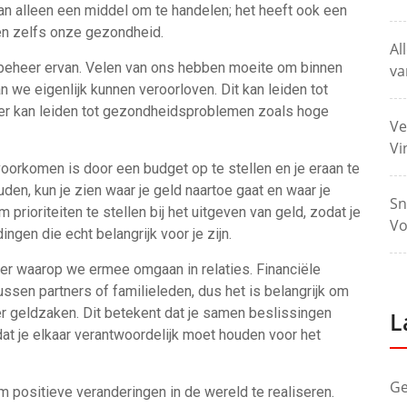
an alleen een middel om te handelen; het heeft ook een
en zelfs onze gezondheid.
Al
t beheer ervan. Velen van ons hebben moeite om binnen
va
n we eigenlijk kunnen veroorloven. Dit kan leiden tot
weer kan leiden tot gezondheidsproblemen zoals hoge
Ve
Vi
oorkomen is door een budget op te stellen en je eraan te
den, kun je zien waar je geld naartoe gaat en waar je
Sn
rioriteiten te stellen bij het uitgeven van geld, zodat je
Vo
ngen die echt belangrijk voor je zijn.
ier waarop we ermee omgaan in relaties. Financiële
ssen partners of familieleden, dus het is belangrijk om
r geldzaken. Dit betekent dat je samen beslissingen
L
at je elkaar verantwoordelijk moet houden voor het
Ge
om positieve veranderingen in de wereld te realiseren.