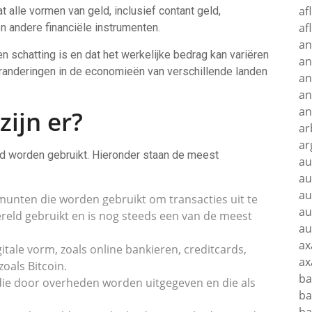
af
at alle vormen van geld, inclusief contant geld,
af
en andere financiële instrumenten.
an
en schatting is en dat het werkelijke bedrag kan variëren
an
veranderingen in de economieën van verschillende landen
an
an
an
zijn er?
ar
ar
ijd worden gebruikt. Hieronder staan de meest
au
au
au
n munten die worden gebruikt om transacties uit te
au
ereld gebruikt en is nog steeds een van de meest
au
ax
igitale vorm, zoals online bankieren, creditcards,
ax
oals Bitcoin.
ba
en die door overheden worden uitgegeven en die als
ba