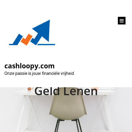
inhoud
gaan
Ontdek de Voordelen
van Online Lenen:
cashloopy.com
Gemakkelijk en Snel
Onze passie is jouw financiële vrijheid
Geld Lenen