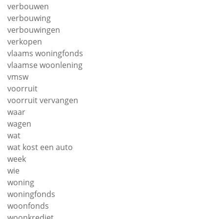
verbouwen
verbouwing
verbouwingen
verkopen
vlaams woningfonds
vlaamse woonlening
vmsw
voorruit
voorruit vervangen
waar
wagen
wat
wat kost een auto
week
wie
woning
woningfonds
woonfonds
woonkrediet