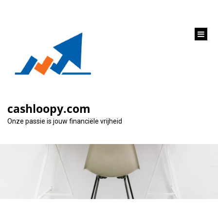
inhoud
gaan
Financiering van je
droomkeuken: Hoe
cashloopy.com
pak je het aan?
Onze passie is jouw financiële vrijheid