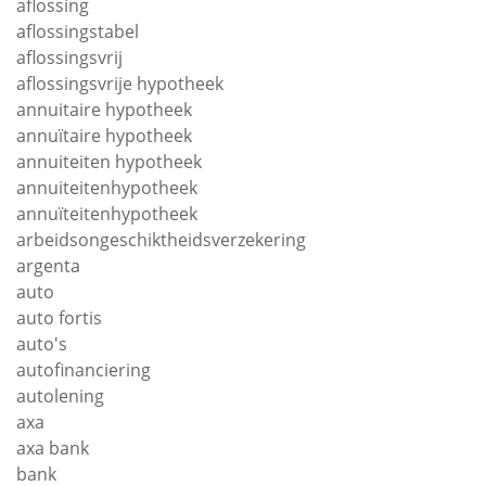
aflossing
aflossingstabel
aflossingsvrij
aflossingsvrije hypotheek
annuitaire hypotheek
annuïtaire hypotheek
annuiteiten hypotheek
annuiteitenhypotheek
annuïteitenhypotheek
arbeidsongeschiktheidsverzekering
argenta
auto
auto fortis
auto's
autofinanciering
autolening
axa
axa bank
bank