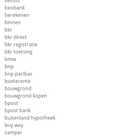
belfius
beobank
berekenen
binnen
bkr
bkr direct
bkr registratie
bkr toetsing
bmw
bnp
bnp paribas
boeterente
bouwgrond
bouwgrond kopen
bpost
bpost bank
buitenland hypotheek
buy way
camper