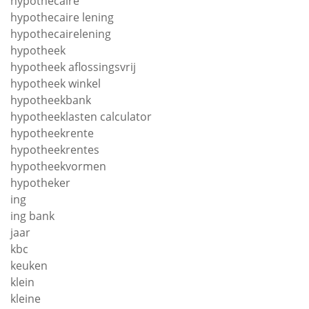
hypothecaire
hypothecaire lening
hypothecairelening
hypotheek
hypotheek aflossingsvrij
hypotheek winkel
hypotheekbank
hypotheeklasten calculator
hypotheekrente
hypotheekrentes
hypotheekvormen
hypotheker
ing
ing bank
jaar
kbc
keuken
klein
kleine