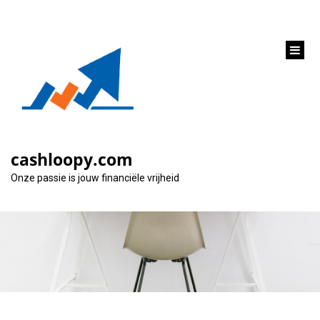
inhoud
gaan
Flexibele leningen op
maat bij Leningen
cashloopy.com
Leemans
Onze passie is jouw financiële vrijheid