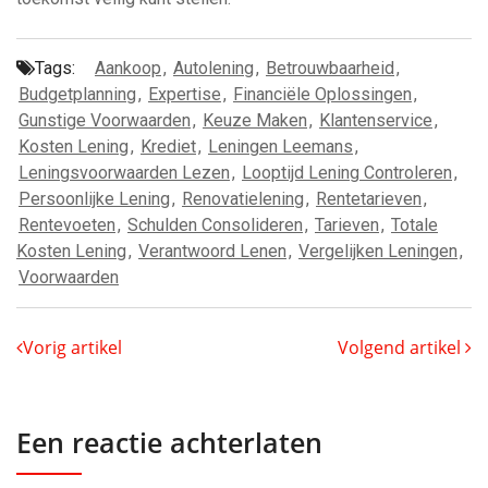
Tags:
Aankoop
,
Autolening
,
Betrouwbaarheid
,
Budgetplanning
,
Expertise
,
Financiële Oplossingen
,
Gunstige Voorwaarden
,
Keuze Maken
,
Klantenservice
,
Kosten Lening
,
Krediet
,
Leningen Leemans
,
Leningsvoorwaarden Lezen
,
Looptijd Lening Controleren
,
Persoonlijke Lening
,
Renovatielening
,
Rentetarieven
,
Rentevoeten
,
Schulden Consolideren
,
Tarieven
,
Totale
Kosten Lening
,
Verantwoord Lenen
,
Vergelijken Leningen
,
Voorwaarden
Vorig artikel
Volgend artikel
Een reactie achterlaten