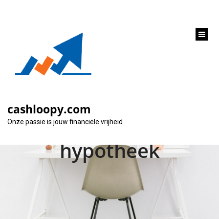
inhoud
gaan
Financiële vrijheid
met een
cashloopy.com
aflossingsvrije
Onze passie is jouw financiële vrijheid
hypotheek