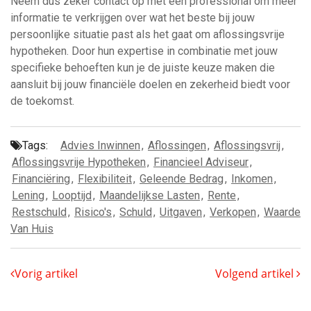
Neem dus zeker contact op met een professional om meer
informatie te verkrijgen over wat het beste bij jouw
persoonlijke situatie past als het gaat om aflossingsvrije
hypotheken. Door hun expertise in combinatie met jouw
specifieke behoeften kun je de juiste keuze maken die
aansluit bij jouw financiële doelen en zekerheid biedt voor
de toekomst.
Tags:
Advies Inwinnen
,
Aflossingen
,
Aflossingsvrij
,
Aflossingsvrije Hypotheken
,
Financieel Adviseur
,
Financiëring
,
Flexibiliteit
,
Geleende Bedrag
,
Inkomen
,
Lening
,
Looptijd
,
Maandelijkse Lasten
,
Rente
,
Restschuld
,
Risico's
,
Schuld
,
Uitgaven
,
Verkopen
,
Waarde
Van Huis
Vorig artikel
Volgend artikel