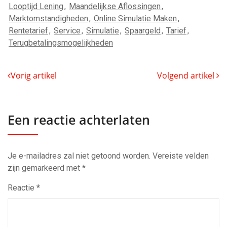
Looptijd Lening
,
Maandelijkse Aflossingen
,
Marktomstandigheden
,
Online Simulatie Maken
,
Rentetarief
,
Service
,
Simulatie
,
Spaargeld
,
Tarief
,
Terugbetalingsmogelijkheden
Vorig artikel
Volgend artikel
Een reactie achterlaten
Je e-mailadres zal niet getoond worden.
Vereiste velden
zijn gemarkeerd met
*
Reactie
*