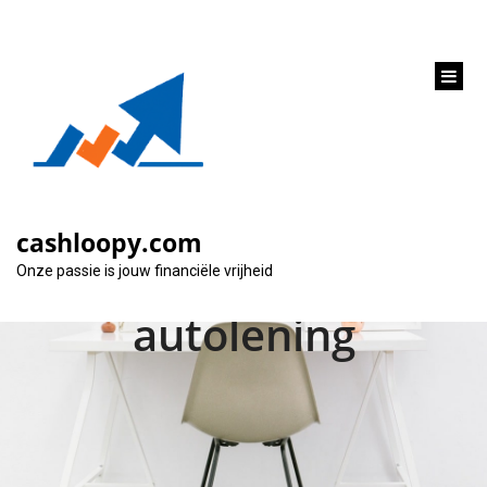
inhoud
gaan
Financier jouw
droomauto met de
cashloopy.com
BNP Paribas
Onze passie is jouw financiële vrijheid
autolening