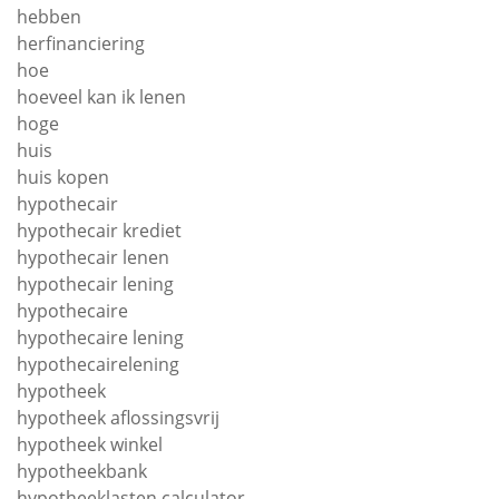
hebben
herfinanciering
hoe
hoeveel kan ik lenen
hoge
huis
huis kopen
hypothecair
hypothecair krediet
hypothecair lenen
hypothecair lening
hypothecaire
hypothecaire lening
hypothecairelening
hypotheek
hypotheek aflossingsvrij
hypotheek winkel
hypotheekbank
hypotheeklasten calculator