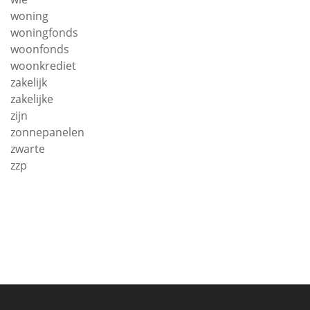
woning
woningfonds
woonfonds
woonkrediet
zakelijk
zakelijke
zijn
zonnepanelen
zwarte
zzp