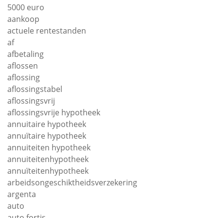
5000 euro
aankoop
actuele rentestanden
af
afbetaling
aflossen
aflossing
aflossingstabel
aflossingsvrij
aflossingsvrije hypotheek
annuitaire hypotheek
annuïtaire hypotheek
annuiteiten hypotheek
annuiteitenhypotheek
annuïteitenhypotheek
arbeidsongeschiktheidsverzekering
argenta
auto
auto fortis