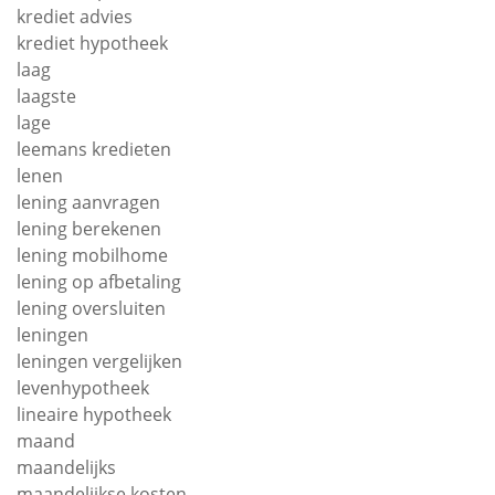
krediet advies
krediet hypotheek
laag
laagste
lage
leemans kredieten
lenen
lening aanvragen
lening berekenen
lening mobilhome
lening op afbetaling
lening oversluiten
leningen
leningen vergelijken
levenhypotheek
lineaire hypotheek
maand
maandelijks
maandelijkse kosten