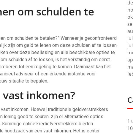
de
enen om schulden te
no
ok
se
au
ju
enen om schulden te betalen?” Wanneer je geconfronteerd
ju
lijk zijn om geld te lenen om deze schulden af te lossen.
me
nken over deze beslissing en alle beschikbare opties te
ap
 om schulden af te lossen, is het verstandig om eerst
ma
proberen tot een regeling te komen. Daarnaast kan het
fe
nancieel adviseur of een erkende instantie voor
uw situatie te bepalen.
r vast inkomen?
C
n vast inkomen. Hoewel traditionele geldverstrekkers
lening goed te keuren, zijn er alternatieve opties
1 
 Sommige online kredietverstrekkers bieden
10
de noodzaak van een vast inkomen. Het is echter