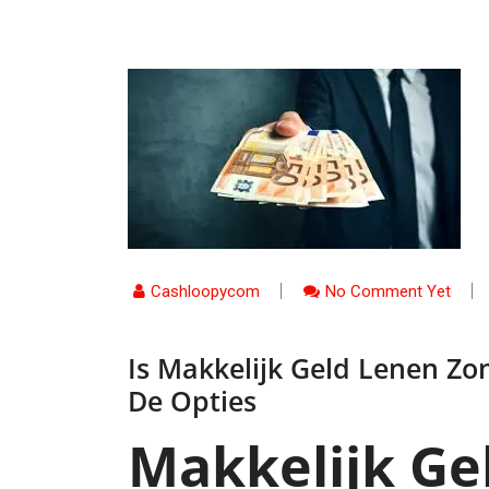
Cashloopycom
No Comment Yet
Is Makkelijk Geld Lenen Z
De Opties
Makkelijk Ge