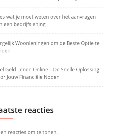
les wat je moet weten over het aanvragen
n een bedrijfslening
rgelijk Woonleningen om de Beste Optie te
nden
el Geld Lenen Online – De Snelle Oplossing
or Jouw Financiële Noden
aatste reacties
en reacties om te tonen.