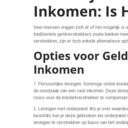
Inkomen: Is 
Veel mensen vragen zich af of het mogelijk is
traditionele geldverstrekkers zoals banken me
verstrekken, zijn er toch enkele alternatieve 
Opties voor Gel
Inkomen
1. Persoonlijke leningen: Sommige online kredi
de noodzaak van een vast inkomen. Deze lenin
risico voor de kredietverstrekker te compenser
2. Leningen met onderpand: Als je over waardev
beschikt, kun je deze gebruiken als onderpand 
leningen te verstrekken op basis van het onder