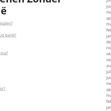
ju
ju
ië
me
ap
etalen?
ma
fe
uit bank?
ja
de
no
 sta?
ok
se
au
ju
ju
me
bt?
ap
ma
fe
ja