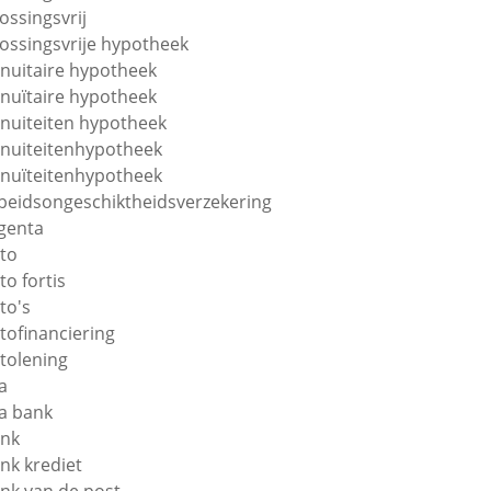
lossingsvrij
lossingsvrije hypotheek
nuitaire hypotheek
nuïtaire hypotheek
nuiteiten hypotheek
nuiteitenhypotheek
nuïteitenhypotheek
beidsongeschiktheidsverzekering
genta
to
to fortis
to's
tofinanciering
tolening
a
a bank
nk
nk krediet