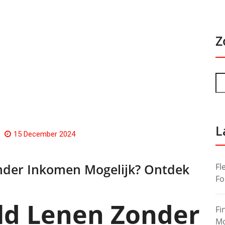
Z
L
15 December 2024
onder Inkomen Mogelijk? Ontdek
Fl
Fo
ld Lenen Zonder
Fi
Mo