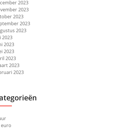
cember 2023
vember 2023
tober 2023
ptember 2023
gustus 2023
li 2023
ni 2023
i 2023
ril 2023
art 2023
bruari 2023
ategorieën
uur
 euro