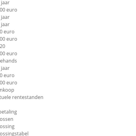
 jaar
00 euro
 jaar
 jaar
0 euro
00 euro
20
00 euro
ehands
 jaar
0 euro
00 euro
nkoop
tuele rentestanden
betaling
lossen
lossing
lossingstabel