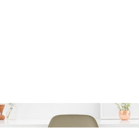
utoleningen voor tweed
spaar op jouw droomau