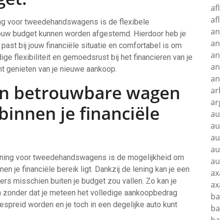
af
af
ng voor tweedehandswagens is de flexibele
an
jouw budget kunnen worden afgestemd. Hierdoor heb je
an
past bij jouw financiële situatie en comfortabel is om
an
ige flexibiliteit en gemoedsrust bij het financieren van je
an
t genieten van je nieuwe aankoop.
an
en betrouwbare wagen
ar
ar
binnen je financiële
au
au
au
au
ening voor tweedehandswagens is de mogelijkheid om
au
 je financiële bereik ligt. Dankzij de lening kan je een
ax
s misschien buiten je budget zou vallen. Zo kan je
ax
n zonder dat je meteen het volledige aankoopbedrag
ba
gespreid worden en je toch in een degelijke auto kunt
ba