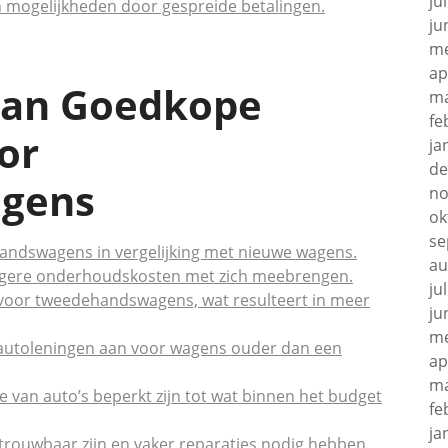
ju
t en mogelijkheden door gespreide betalingen.
ju
me
ap
van Goedkope
ma
fe
or
ja
de
gens
no
ok
se
andswagens in vergelijking met nieuwe wagens.
au
ere onderhoudskosten met zich meebrengen.
ju
jn voor tweedehandswagens, wat resulteert in meer
ju
me
autoleningen aan voor wagens ouder dan een
ap
ma
 van auto’s beperkt zijn tot wat binnen het budget
fe
ja
uwbaar zijn en vaker reparaties nodig hebben,