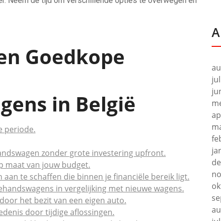
ier. Neem de tijd om verschillende opties te overwegen en
A
een Goedkope
au
ju
ju
ens in België
me
ap
ma
e periode.
fe
ja
andswagen zonder grote investering upfront.
de
op maat van jouw budget.
no
n te schaffen die binnen je financiële bereik ligt.
ok
dehandswagens in vergelijking met nieuwe wagens.
se
 door het bezit van een eigen auto.
au
denis door tijdige aflossingen.