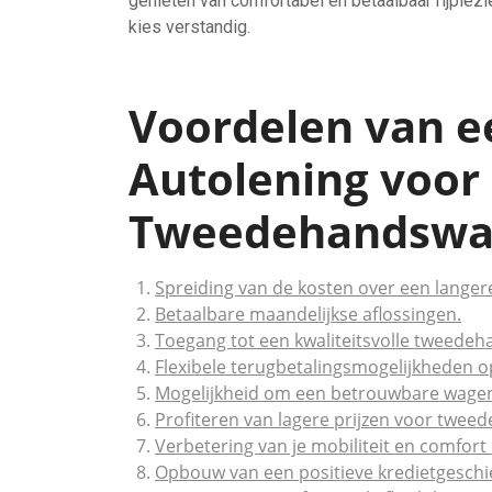
genieten van comfortabel en betaalbaar rijplez
kies verstandig.
Voordelen van 
Autolening voor
Tweedehandswag
Spreiding van de kosten over een langer
Betaalbare maandelijkse aflossingen.
Toegang tot een kwaliteitsvolle tweedeh
Flexibele terugbetalingsmogelijkheden 
Mogelijkheid om een betrouwbare wagen aa
Profiteren van lagere prijzen voor twee
Verbetering van je mobiliteit en comfort
Opbouw van een positieve kredietgeschie