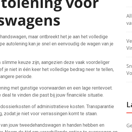
tolening voor
swagens
Al
va
handswagen, maar ontbreekt het je aan het volledige
Ve
 autolening kan je snel en eenvoudig de wagen van je
Vi
slimme keuze zijn, aangezien deze vaak voordeliger
Sn
je niet in één keer het volledige bedrag neer te tellen,
Vo
langere periode.
lening met gunstige voorwaarden en een lage rentevoet.
eal te vinden die past bij jouw financiële situatie.
L
dossierkosten of administratieve kosten. Transparantie
g, zodat je niet voor verrassingen komt te staan.
els van jouw tweedehandswagen in handen hebben en
Ge