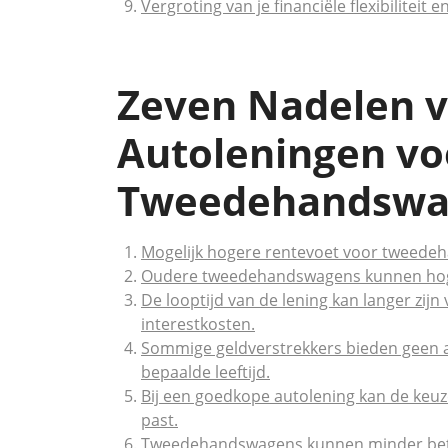
Vergroting van je financiële flexibilitei
Zeven Nadelen 
Autoleningen vo
Tweedehandswa
Mogelijk hogere rentevoet voor tweedeh
Oudere tweedehandswagens kunnen hog
De looptijd van de lening kan langer zi
interestkosten.
Sommige geldverstrekkers bieden geen 
bepaalde leeftijd.
Bij een goedkope autolening kan de keuze
past.
Tweedehandswagens kunnen minder betro