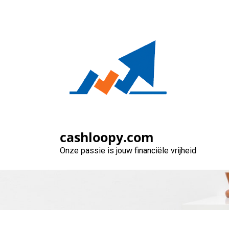
Naar
de
inhoud
gaan
Voordelige a
be
cashloopy.com
Onze passie is jouw financiële vrijheid