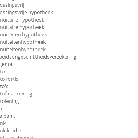
lossingsvrij
lossingsvrije hypotheek
nuitaire hypotheek
nuïtaire hypotheek
nuiteiten hypotheek
nuiteitenhypotheek
nuïteitenhypotheek
beidsongeschiktheidsverzekering
genta
to
to fortis
to's
tofinanciering
tolening
a
a bank
nk
nk krediet