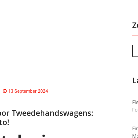
Z
L
13 September 2024
Fl
Fo
Voor Tweedehandswagens:
to!
Fi
Mo