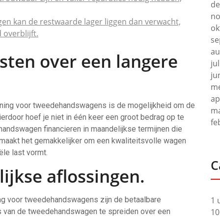
de
no
n kan de restwaarde lager liggen dan verwacht,
ok
overblijft.
se
au
sten over een langere
ju
ju
me
ap
ening voor tweedehandswagens is de mogelijkheid om de
ma
erdoor hoef je niet in één keer een groot bedrag op te
fe
handswagen financieren in maandelijkse termijnen die
t maakt het gemakkelijker om een kwaliteitsvolle wagen
ële last vormt.
C
jkse aflossingen.
ng voor tweedehandswagens zijn de betaalbare
1 
js van de tweedehandswagen te spreiden over een
10