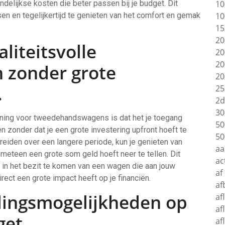
ndelijkse kosten die beter passen bij je budget. Dit
10
en en tegelijkertijd te genieten van het comfort en gemak
10
15
20
liteitsvolle
20
20
zonder grote
20
.
25
2d
30
ning voor tweedehandswagens is dat het je toegang
50
 zonder dat je een grote investering upfront hoeft te
50
eiden over een langere periode, kun je genieten van
aa
e meteen een grote som geld hoeft neer te tellen. Dit
ac
 in het bezit te komen van een wagen die aan jouw
af
ect een grote impact heeft op je financiën.
af
alingsmogelijkheden op
af
af
et.
af