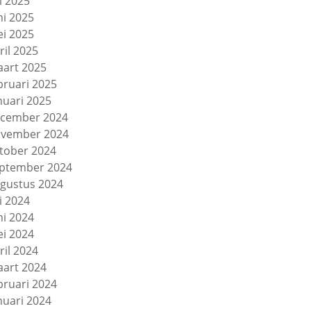
li 2025
ni 2025
i 2025
ril 2025
art 2025
bruari 2025
nuari 2025
cember 2024
vember 2024
tober 2024
ptember 2024
gustus 2024
li 2024
ni 2024
i 2024
ril 2024
art 2024
bruari 2024
nuari 2024