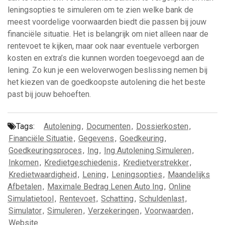
leningsopties te simuleren om te zien welke bank de
meest voordelige voorwaarden biedt die passen bij jouw
financiële situatie. Het is belangrijk om niet alleen naar de
rentevoet te kijken, maar ook naar eventuele verborgen
kosten en extra’s die kunnen worden toegevoegd aan de
lening. Zo kun je een weloverwogen beslissing nemen bij
het kiezen van de goedkoopste autolening die het beste
past bij jouw behoeften.
Tags:
Autolening
,
Documenten
,
Dossierkosten
,
Financiële Situatie
,
Gegevens
,
Goedkeuring
,
Goedkeuringsproces
,
Ing
,
Ing Autolening Simuleren
,
Inkomen
,
Kredietgeschiedenis
,
Kredietverstrekker
,
Kredietwaardigheid
,
Lening
,
Leningsopties
,
Maandelijks
Afbetalen
,
Maximale Bedrag Lenen Auto Ing
,
Online
Simulatietool
,
Rentevoet
,
Schatting
,
Schuldenlast
,
Simulator
,
Simuleren
,
Verzekeringen
,
Voorwaarden
,
Website