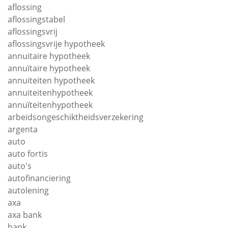
aflossing
aflossingstabel
aflossingsvrij
aflossingsvrije hypotheek
annuitaire hypotheek
annuïtaire hypotheek
annuiteiten hypotheek
annuiteitenhypotheek
annuïteitenhypotheek
arbeidsongeschiktheidsverzekering
argenta
auto
auto fortis
auto's
autofinanciering
autolening
axa
axa bank
bank