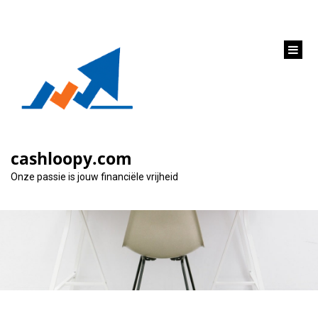
inhoud
gaan
ING Autolening
Simuleren: Een
cashloopy.com
Stapsgewijze Gids
Onze passie is jouw financiële vrijheid