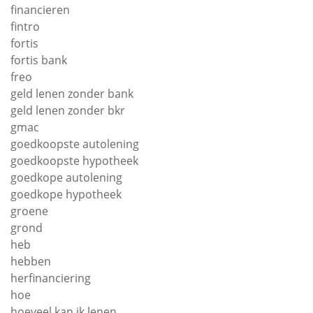
financieren
fintro
fortis
fortis bank
freo
geld lenen zonder bank
geld lenen zonder bkr
gmac
goedkoopste autolening
goedkoopste hypotheek
goedkope autolening
goedkope hypotheek
groene
grond
heb
hebben
herfinanciering
hoe
hoeveel kan ik lenen