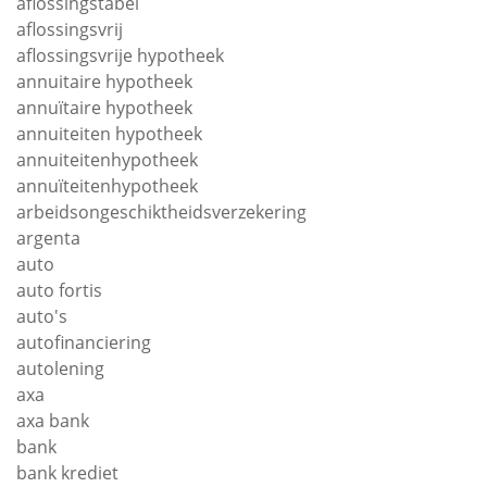
aflossingstabel
aflossingsvrij
aflossingsvrije hypotheek
annuitaire hypotheek
annuïtaire hypotheek
annuiteiten hypotheek
annuiteitenhypotheek
annuïteitenhypotheek
arbeidsongeschiktheidsverzekering
argenta
auto
auto fortis
auto's
autofinanciering
autolening
axa
axa bank
bank
bank krediet