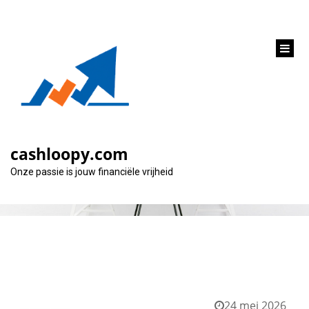
inhoud
gaan
Tag:
simuleren
cashloopy.com
Onze passie is jouw financiële vrijheid
24 mei 2026