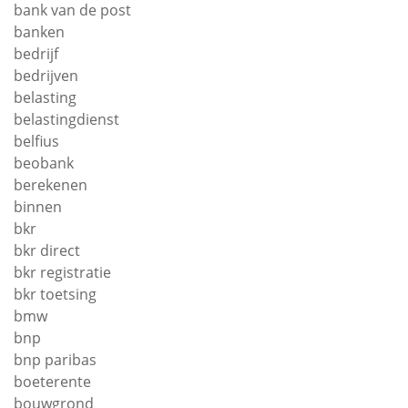
bank van de post
banken
bedrijf
bedrijven
belasting
belastingdienst
belfius
beobank
berekenen
binnen
bkr
bkr direct
bkr registratie
bkr toetsing
bmw
bnp
bnp paribas
boeterente
bouwgrond