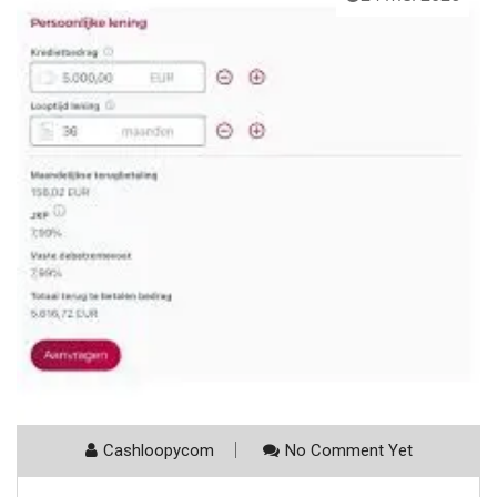
Cashloopycom
No Comment Yet