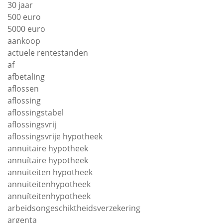
30 jaar
500 euro
5000 euro
aankoop
actuele rentestanden
af
afbetaling
aflossen
aflossing
aflossingstabel
aflossingsvrij
aflossingsvrije hypotheek
annuitaire hypotheek
annuïtaire hypotheek
annuiteiten hypotheek
annuiteitenhypotheek
annuïteitenhypotheek
arbeidsongeschiktheidsverzekering
argenta