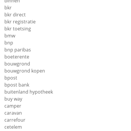
binnen
bkr
bkr direct
bkr registratie
bkr toetsing
bmw
bnp
bnp paribas
boeterente
bouwgrond
bouwgrond kopen
bpost
bpost bank
buitenland hypotheek
buy way
camper
caravan
carrefour
cetelem