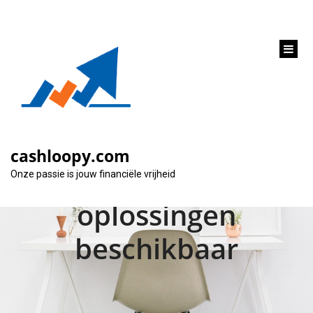
inhoud
gaan
2000 euro lenen met
spoed: Snelle
cashloopy.com
financiële
Onze passie is jouw financiële vrijheid
oplossingen
beschikbaar