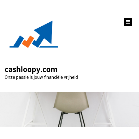
inhoud
gaan
Alles wat je moet
weten over geld
cashloopy.com
lenen €1000
Onze passie is jouw financiële vrijheid