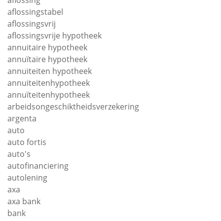
aflossing
aflossingstabel
aflossingsvrij
aflossingsvrije hypotheek
annuitaire hypotheek
annuïtaire hypotheek
annuiteiten hypotheek
annuiteitenhypotheek
annuïteitenhypotheek
arbeidsongeschiktheidsverzekering
argenta
auto
auto fortis
auto's
autofinanciering
autolening
axa
axa bank
bank