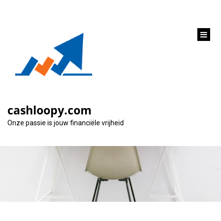
inhoud
gaan
Financiële Flexibiliteit
met een Fortis Lening
cashloopy.com
op Maat
Onze passie is jouw financiële vrijheid