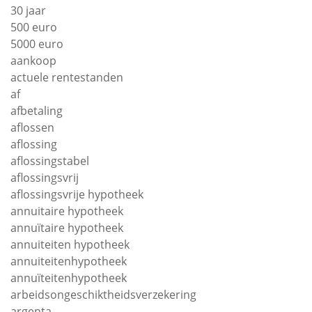
30 jaar
500 euro
5000 euro
aankoop
actuele rentestanden
af
afbetaling
aflossen
aflossing
aflossingstabel
aflossingsvrij
aflossingsvrije hypotheek
annuitaire hypotheek
annuïtaire hypotheek
annuiteiten hypotheek
annuiteitenhypotheek
annuïteitenhypotheek
arbeidsongeschiktheidsverzekering
argenta