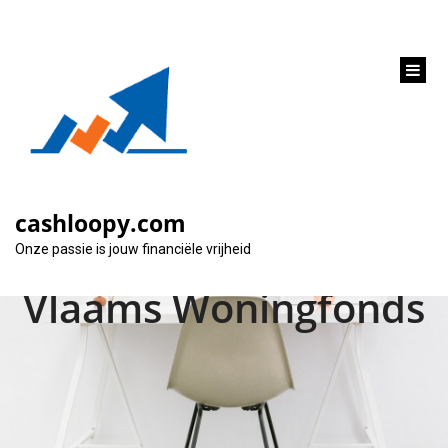
inhoud
gaan
Financier jouw
droomhuis met een
cashloopy.com
lening van het
Onze passie is jouw financiële vrijheid
Vlaams Woningfonds