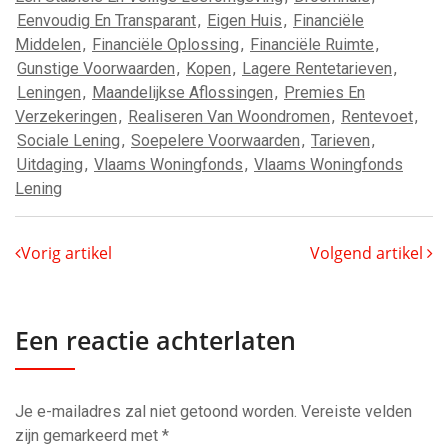
Eenvoudig En Transparant
,
Eigen Huis
,
Financiële
Middelen
,
Financiële Oplossing
,
Financiële Ruimte
,
Gunstige Voorwaarden
,
Kopen
,
Lagere Rentetarieven
,
Leningen
,
Maandelijkse Aflossingen
,
Premies En
Verzekeringen
,
Realiseren Van Woondromen
,
Rentevoet
,
Sociale Lening
,
Soepelere Voorwaarden
,
Tarieven
,
Uitdaging
,
Vlaams Woningfonds
,
Vlaams Woningfonds
Lening
Vorig artikel
Volgend artikel
Een reactie achterlaten
Je e-mailadres zal niet getoond worden.
Vereiste velden
zijn gemarkeerd met
*