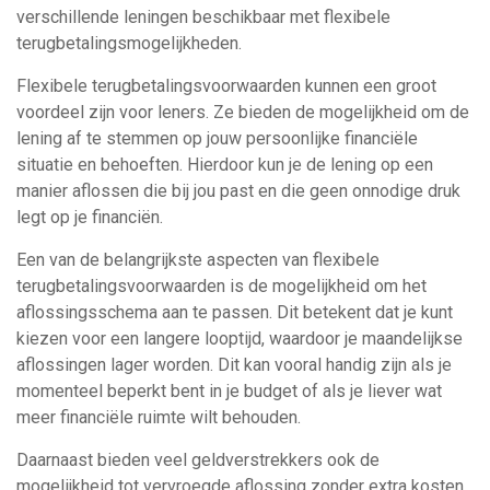
verschillende leningen beschikbaar met flexibele
terugbetalingsmogelijkheden.
Flexibele terugbetalingsvoorwaarden kunnen een groot
voordeel zijn voor leners. Ze bieden de mogelijkheid om de
lening af te stemmen op jouw persoonlijke financiële
situatie en behoeften. Hierdoor kun je de lening op een
manier aflossen die bij jou past en die geen onnodige druk
legt op je financiën.
Een van de belangrijkste aspecten van flexibele
terugbetalingsvoorwaarden is de mogelijkheid om het
aflossingsschema aan te passen. Dit betekent dat je kunt
kiezen voor een langere looptijd, waardoor je maandelijkse
aflossingen lager worden. Dit kan vooral handig zijn als je
momenteel beperkt bent in je budget of als je liever wat
meer financiële ruimte wilt behouden.
Daarnaast bieden veel geldverstrekkers ook de
mogelijkheid tot vervroegde aflossing zonder extra kosten.