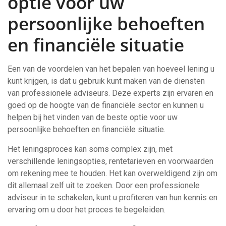
optie voor uw
persoonlijke behoeften
en financiële situatie
Een van de voordelen van het bepalen van hoeveel lening u
kunt krijgen, is dat u gebruik kunt maken van de diensten
van professionele adviseurs. Deze experts zijn ervaren en
goed op de hoogte van de financiële sector en kunnen u
helpen bij het vinden van de beste optie voor uw
persoonlijke behoeften en financiële situatie.
Het leningsproces kan soms complex zijn, met
verschillende leningsopties, rentetarieven en voorwaarden
om rekening mee te houden. Het kan overweldigend zijn om
dit allemaal zelf uit te zoeken. Door een professionele
adviseur in te schakelen, kunt u profiteren van hun kennis en
ervaring om u door het proces te begeleiden.