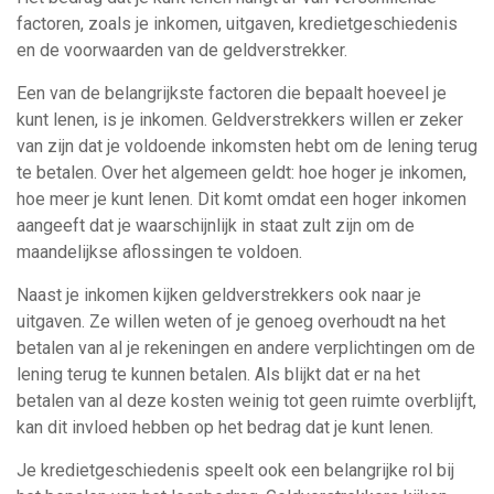
factoren, zoals je inkomen, uitgaven, kredietgeschiedenis
en de voorwaarden van de geldverstrekker.
Een van de belangrijkste factoren die bepaalt hoeveel je
kunt lenen, is je inkomen. Geldverstrekkers willen er zeker
van zijn dat je voldoende inkomsten hebt om de lening terug
te betalen. Over het algemeen geldt: hoe hoger je inkomen,
hoe meer je kunt lenen. Dit komt omdat een hoger inkomen
aangeeft dat je waarschijnlijk in staat zult zijn om de
maandelijkse aflossingen te voldoen.
Naast je inkomen kijken geldverstrekkers ook naar je
uitgaven. Ze willen weten of je genoeg overhoudt na het
betalen van al je rekeningen en andere verplichtingen om de
lening terug te kunnen betalen. Als blijkt dat er na het
betalen van al deze kosten weinig tot geen ruimte overblijft,
kan dit invloed hebben op het bedrag dat je kunt lenen.
Je kredietgeschiedenis speelt ook een belangrijke rol bij