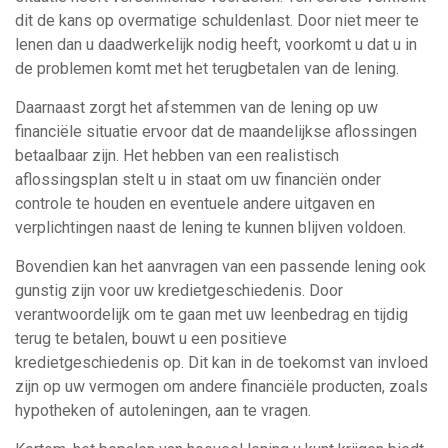
dit de kans op overmatige schuldenlast. Door niet meer te
lenen dan u daadwerkelijk nodig heeft, voorkomt u dat u in
de problemen komt met het terugbetalen van de lening.
Daarnaast zorgt het afstemmen van de lening op uw
financiële situatie ervoor dat de maandelijkse aflossingen
betaalbaar zijn. Het hebben van een realistisch
aflossingsplan stelt u in staat om uw financiën onder
controle te houden en eventuele andere uitgaven en
verplichtingen naast de lening te kunnen blijven voldoen.
Bovendien kan het aanvragen van een passende lening ook
gunstig zijn voor uw kredietgeschiedenis. Door
verantwoordelijk om te gaan met uw leenbedrag en tijdig
terug te betalen, bouwt u een positieve
kredietgeschiedenis op. Dit kan in de toekomst van invloed
zijn op uw vermogen om andere financiële producten, zoals
hypotheken of autoleningen, aan te vragen.