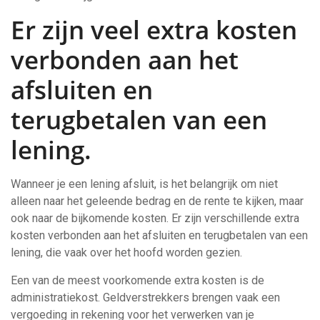
Er zijn veel extra kosten
verbonden aan het
afsluiten en
terugbetalen van een
lening.
Wanneer je een lening afsluit, is het belangrijk om niet
alleen naar het geleende bedrag en de rente te kijken, maar
ook naar de bijkomende kosten. Er zijn verschillende extra
kosten verbonden aan het afsluiten en terugbetalen van een
lening, die vaak over het hoofd worden gezien.
Een van de meest voorkomende extra kosten is de
administratiekost. Geldverstrekkers brengen vaak een
vergoeding in rekening voor het verwerken van je