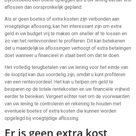
aflossen dan oorspronkelijk gepland.
Als er geen boetes of extra kosten zijn verbonden aan
vroegtijdige aflossing, kan het interessant zijn om extra
geld in uw budget vrij te maken om sneller af te lossen en
zo van het rentevoordeel te profiteren. Dit kan betekenen
dat u maandelijkse aflossingen verhoogt of extra betalingen
doet wanneer u financieel in staat bent om dat te doen.
Het volledig terugbetalen van uw lening voor het einde van
de looptijd kan dus voordelig zijn, omdat u kunt profiteren
van een rentevoordeel. Het kan u helpen om geld te
besparen op de totale rentekosten en uw financiële vrijheid
eerder te bereiken. Vergeet echter niet om de voorwaarden
van uw lening te controleren en rekening te houden met
eventuele boetes of extra kosten die kunnen worden
opgelegd bij vroegtijdige aflossing.
Er is geen extra kost