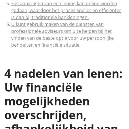
Het aanvragen van een lening kan online worden
gedaan, waardoor het proces sneller en efficiënter
is dan bij traditionele bankleningen.
U kunt gebruik maken van de diensten van
professionele adviseurs om u te helpen bij het
vinden van de beste optie voor uw persoonlijke
behoeften en financiële situatie
4 nadelen van lenen:
Uw financiële
mogelijkheden
overschrijden,
afhankelijkheid van