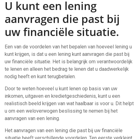
U kunt een lening
aanvragen die past bij
uw financiële situatie.
Een van de voordelen van het bepalen van hoeveel lening u
kunt krijgen, is dat u een lening kunt aanvragen die past bij
uw financiële situatie. Het is belangrijk om verantwoordelijk
te lenen en alleen het bedrag te lenen dat u daadwerkelijk
nodig heeft en kunt terugbetalen.
Door te weten hoeveel u kunt lenen op basis van uw
inkomen, uitgaven en kredietgeschiedenis, kunt u een
realistisch beeld krijgen van wat haalbaar is voor u. Dit helpt
u om een weloverwogen beslissing te nemen bij het
aanvragen van een lening.
Het aanvragen van een lening die past bij uw financiële
situatie heeft verschillende voordelen. Ten eerste verkleint