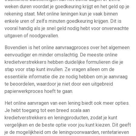
weken duren voordat je goedkeuring krijgt en het geld op je
rekening staat. Met online leningen kun je vaak binnen
enkele uren of zelfs minuten goedkeuring krijgen. Dit is
vooral handig als je snel geld nodig hebt voor onverwachte
uitgaven of noodgevallen.
Bovendien is het online aanvraagproces over het algemeen
eenvoudiger en minder omslachtig. De meeste online
kredietverstrekkers hebben duidelijke formulieren die je
stap voor stap kunt invullen. Ze vragen alleen om de
essentiële informatie die ze nodig hebben om je aanvraag
te beoordelen, waardoor je niet door een uitgebreid
papierwerkproces hoeft te gaan.
Het online aanvragen van een lening biedt ook meer opties.
Je hebt toegang tot een breed scala aan
kredietverstrekkers en leningproducten, zodat je kunt
vergelijken en de beste optie voor jou kunt kiezen. Dit geeft
je de mogelijkheid om de leningvoorwaarden, rentetarieven