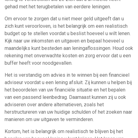
gehad met het terugbetalen van eerdere leningen.
Om ervoor te zorgen dat u niet meer geld uitgeeft dan u
zich kunt veroorloven, is het belangrijk om een realistisch
budget op te stellen voordat u beslist hoeveel u wilt lenen.
Kijk naar uw inkomsten en uitgaven en bepaal hoeveel u
maandelijks kunt besteden aan leningaflossingen. Houd ook
rekening met onverwachte kosten en zorg ervoor dat u een
buffer heeft voor noodgevallen.
Het is verstandig om advies in te winnen bij een financieel
adviseur voordat u een lening afsluit. Zij kunnen u helpen bij
het beoordelen van uw financiële situatie en het bepalen
van een passend leenbedrag. Daarnaast kunnen zij u ook
adviseren over andere alternatieven, zoals het
herstructureren van uw huidige schulden of het zoeken naar
manieren om uw uitgaven te verminderen.
Kortom, het is belangrijk om realistisch te blijven bij het