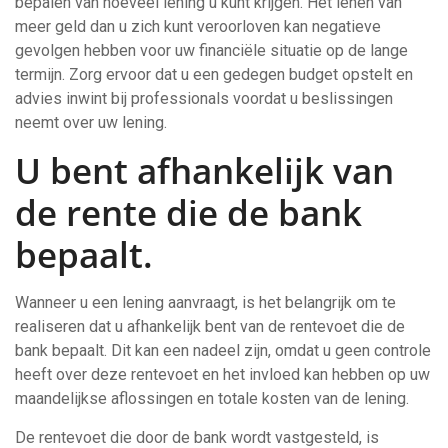
bepalen van hoeveel lening u kunt krijgen. Het lenen van
meer geld dan u zich kunt veroorloven kan negatieve
gevolgen hebben voor uw financiële situatie op de lange
termijn. Zorg ervoor dat u een gedegen budget opstelt en
advies inwint bij professionals voordat u beslissingen
neemt over uw lening.
U bent afhankelijk van
de rente die de bank
bepaalt.
Wanneer u een lening aanvraagt, is het belangrijk om te
realiseren dat u afhankelijk bent van de rentevoet die de
bank bepaalt. Dit kan een nadeel zijn, omdat u geen controle
heeft over deze rentevoet en het invloed kan hebben op uw
maandelijkse aflossingen en totale kosten van de lening.
De rentevoet die door de bank wordt vastgesteld, is