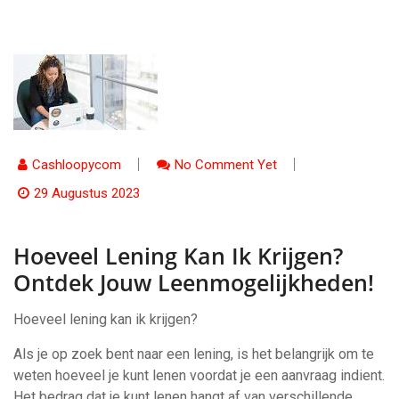
Cashloopycom
No Comment Yet
29 Augustus 2023
Hoeveel Lening Kan Ik Krijgen?
Ontdek Jouw Leenmogelijkheden!
Hoeveel lening kan ik krijgen?
Als je op zoek bent naar een lening, is het belangrijk om te
weten hoeveel je kunt lenen voordat je een aanvraag indient.
Het bedrag dat je kunt lenen hangt af van verschillende