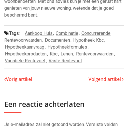
woonbehoeften. Met ons advies kun je met een gerust hart
genieten van jouw nieuwe woning, wetende dat je goed
beschermd bent.
Tags:
Aankoop Huis
,
Combinatie
,
Concurrerende
Rentevoorwaarden
,
Documenten
,
Hypotheek Kbc
,
Hypotheekaanvraag
,
Hypotheekformules
,
Hypotheekproducten
,
Kbc
,
Lenen
,
Rentevoorwaarden
,
Variabele Rentevoet
,
Vaste Rentevoet
Vorig artikel
Volgend artikel
Een reactie achterlaten
Je e-mailadres zal niet getoond worden.
Vereiste velden