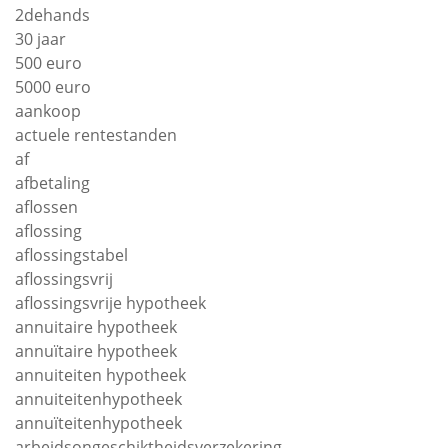
2dehands
30 jaar
500 euro
5000 euro
aankoop
actuele rentestanden
af
afbetaling
aflossen
aflossing
aflossingstabel
aflossingsvrij
aflossingsvrije hypotheek
annuitaire hypotheek
annuïtaire hypotheek
annuiteiten hypotheek
annuiteitenhypotheek
annuïteitenhypotheek
arbeidsongeschiktheidsverzekering