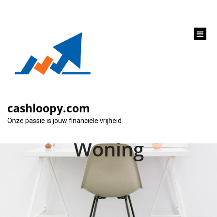
inhoud
gaan
Ontdek de
Hypotheekopties bij
cashloopy.com
KBC voor Jouw
Onze passie is jouw financiële vrijheid
Woning