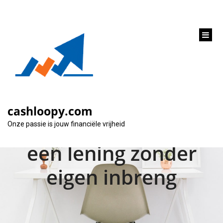
inhoud
gaan
Financieren zonder
spaargeld: De
cashloopy.com
mogelijkheden van
Onze passie is jouw financiële vrijheid
een lening zonder
eigen inbreng