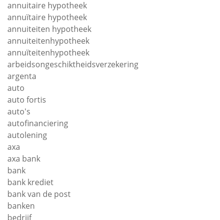
annuitaire hypotheek
annuïtaire hypotheek
annuiteiten hypotheek
annuiteitenhypotheek
annuïteitenhypotheek
arbeidsongeschiktheidsverzekering
argenta
auto
auto fortis
auto's
autofinanciering
autolening
axa
axa bank
bank
bank krediet
bank van de post
banken
bedrijf