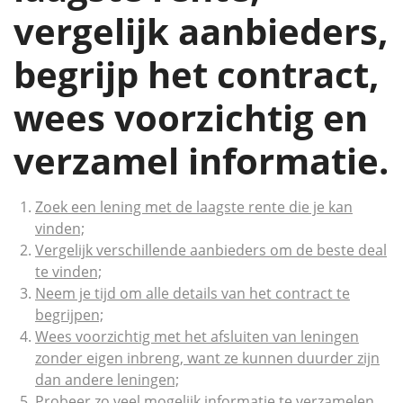
vergelijk aanbieders,
begrijp het contract,
wees voorzichtig en
verzamel informatie.
Zoek een lening met de laagste rente die je kan
vinden;
Vergelijk verschillende aanbieders om de beste deal
te vinden;
Neem je tijd om alle details van het contract te
begrijpen;
Wees voorzichtig met het afsluiten van leningen
zonder eigen inbreng, want ze kunnen duurder zijn
dan andere leningen;
Probeer zo veel mogelijk informatie te verzamelen