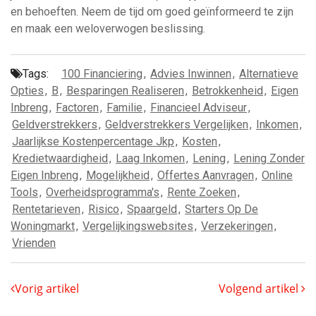
en behoeften. Neem de tijd om goed geïnformeerd te zijn
en maak een weloverwogen beslissing.
Tags:
100 Financiering
,
Advies Inwinnen
,
Alternatieve
Opties
,
B
,
Besparingen Realiseren
,
Betrokkenheid
,
Eigen
Inbreng
,
Factoren
,
Familie
,
Financieel Adviseur
,
Geldverstrekkers
,
Geldverstrekkers Vergelijken
,
Inkomen
,
Jaarlijkse Kostenpercentage Jkp
,
Kosten
,
Kredietwaardigheid
,
Laag Inkomen
,
Lening
,
Lening Zonder
Eigen Inbreng
,
Mogelijkheid
,
Offertes Aanvragen
,
Online
Tools
,
Overheidsprogramma's
,
Rente Zoeken
,
Rentetarieven
,
Risico
,
Spaargeld
,
Starters Op De
Woningmarkt
,
Vergelijkingswebsites
,
Verzekeringen
,
Vrienden
Vorig artikel
Volgend artikel